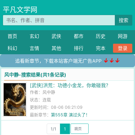
平凡文学网
搜索
首页
玄幻
武侠
都市
历史
网游
科幻
言情
其他
排行
完本
登录
↓↓↓
追看新章节，下载本站客户端无广告APP
风中静-搜索结果(共1条记录)
[武侠]洪荒：功德小金龙，你敢碰我？
作者：
风中静
状态：连载
更新时间：08-06 06:21:09
最新章节：
第555章 演过头了！
1/1
1