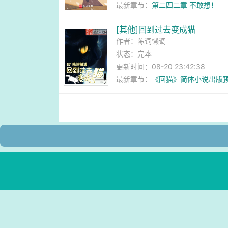
最新章节：
第二四二章 不敢想！
[其他]回到过去变成猫
作者：
陈词懒调
状态：完本
更新时间：08-20 23:42:38
最新章节：
《回猫》简体小说出版