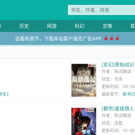
市
历史
网游
科幻
言情
其
↓↓↓
追看新章节，下载本站客户端无广告APP
[玄幻]原始战记
作者：
陈词懒调
状态：完本
更新时间：08-20 2
书生》
最新章节：
新书
[都市]星级猎人
作者：
陈词懒调
状态：连载
更新时间：10-20 1