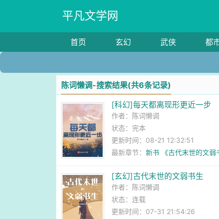
平凡文学网
首页
玄幻
武侠
都
陈词懒调-搜索结果(共6条记录)
[科幻]每天都离现形更近一步
作者：
陈词懒调
状态：完本
更新时间：08-21 12:32:51
最新章节：
新书 《古代末世的文弱
[玄幻]古代末世的文弱书生
作者：
陈词懒调
状态：连载
更新时间：07-31 21:54:26