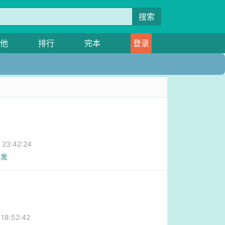
搜索
他
排行
完本
登录
3:42:24
已发
8:52:42