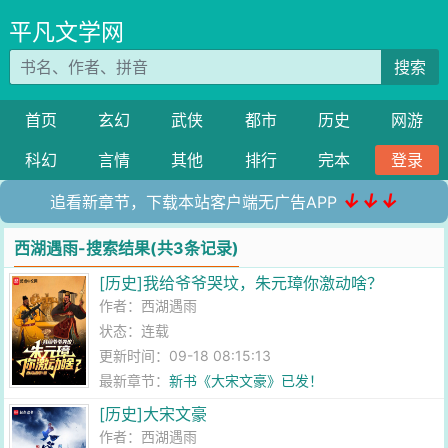
平凡文学网
搜索
首页
玄幻
武侠
都市
历史
网游
科幻
言情
其他
排行
完本
登录
↓↓↓
追看新章节，下载本站客户端无广告APP
西湖遇雨-搜索结果(共3条记录)
[历史]我给爷爷哭坟，朱元璋你激动啥？
作者：
西湖遇雨
状态：连载
更新时间：09-18 08:15:13
最新章节：
新书《大宋文豪》已发！
[历史]大宋文豪
作者：
西湖遇雨