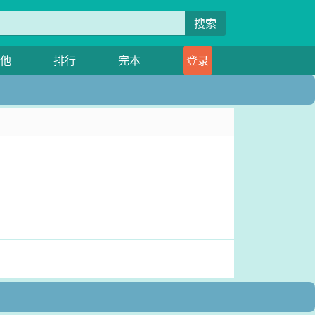
搜索
他
排行
完本
登录