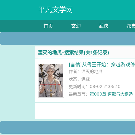
平凡文学网
首页
玄幻
武侠
都
湮灭的地瓜-搜索结果(共1条记录)
[言情]从骨王开始：穿越游戏
作者：
湮灭的地瓜
状态：连载
更新时间：08-02 21:05:10
最新章节：
第000章 道歉与大纲遁