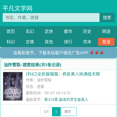
平凡文学网
搜索
首页
玄幻
武侠
都市
历史
网游
科幻
言情
其他
排行
完本
登录
↓↓↓
追看新章节，下载本站客户端无广告APP
油炸雪梨-搜索结果(共1条记录)
[科幻]全民躲猫猫：疯批美人她满级天眼
作者：
油炸雪梨
状态：连载
更新时间：08-07 06:12:31
最新章节：
第314章 副本的学生是真人
1/1
1