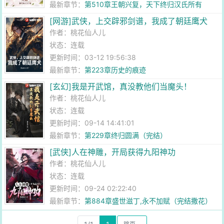
最新章节：
第510章王朝兴复，天下终归汉氏所有
[网游]武侠，上交辟邪剑谱，我成了朝廷鹰犬
作者：
桃花仙人儿
状态：连载
更新时间：03-12 19:56:38
最新章节：
第223章历史的痕迹
[玄幻]我是开武馆，真没教他们当魔头！
作者：
桃花仙人儿
状态：连载
更新时间：09-14 14:41:01
最新章节：
第229章终归圆满（完结）
[武侠]人在神雕，开局获得九阳神功
作者：
桃花仙人儿
状态：连载
更新时间：09-24 02:22:40
最新章节：
第884章盛世滋丁,永不加赋（完结撒花）