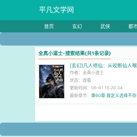
平凡文学网
首页
玄幻
武侠
都
全真小道士-搜索结果(共1条记录)
[玄幻]凡人修仙：从咬断仙人
作者：
全真小道士
状态：连载
更新时间：06-01 15:20:34
最新章节：
第60章 我定义选择不存