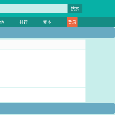
搜索
他
排行
完本
登录