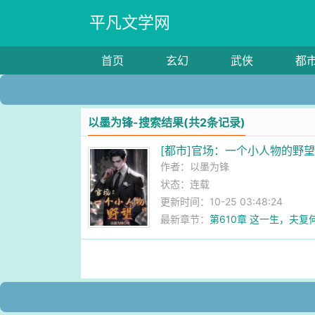
平凡文学网
首页
玄幻
武侠
都
以墨为锋-搜索结果(共2条记录)
[都市]官场：一个小人物的野
作者：
以墨为锋
状态：连载
更新时间：10-25 03:48:24
最新章节：
第610章 这一生，夫复