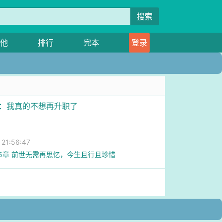
搜索
他
排行
完本
登录
场：我真的不想再升职了
1:56:47
45章 前世无需再思忆，今生且行且珍惜