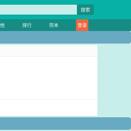
搜索
他
排行
完本
登录