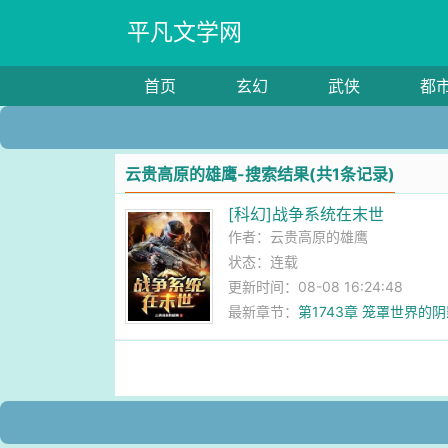
平凡文学网
首页
玄幻
武侠
都
云贵高原的雄鹰-搜索结果(共1条记录)
[科幻]战争系统在末世
作者：
云贵高原的雄鹰
状态：连载
更新时间：08-08 16:24:48
最新章节：
第1743章 笼罩世界的