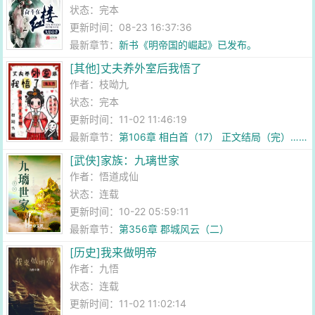
状态：完本
更新时间：08-23 16:37:36
最新章节：
新书《明帝国的崛起》已发布。
[其他]丈夫养外室后我悟了
作者：
枝呦九
状态：完本
更新时间：11-02 11:46:19
最新章节：
第106章 相白首（17） 正文结局（完）……
[武侠]家族：九璃世家
作者：
悟道成仙
状态：连载
更新时间：10-22 05:59:11
最新章节：
第356章 郡城风云（二）
[历史]我来做明帝
作者：
九悟
状态：连载
更新时间：11-02 11:02:14