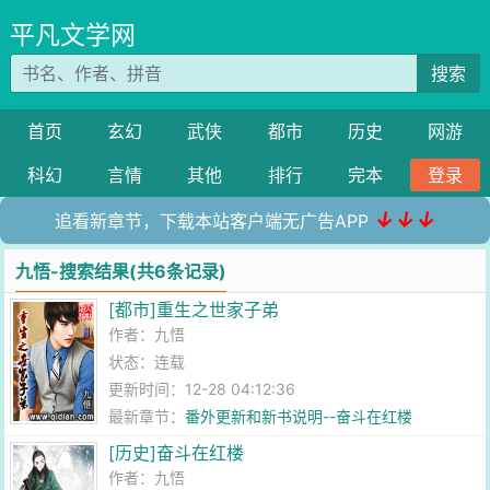
平凡文学网
搜索
首页
玄幻
武侠
都市
历史
网游
科幻
言情
其他
排行
完本
登录
↓↓↓
追看新章节，下载本站客户端无广告APP
九悟-搜索结果(共6条记录)
[都市]重生之世家子弟
作者：
九悟
状态：连载
更新时间：12-28 04:12:36
最新章节：
番外更新和新书说明--奋斗在红楼
[历史]奋斗在红楼
作者：
九悟