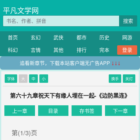
平凡文学网
搜索
首页
玄幻
武侠
都市
历史
网游
科幻
言情
其他
排行
完本
登录
追看新章节，下载本站客户端无广告APP
↓↓↓
字体
大
中
小
换手
关灯
第六十九章祝天下有缘人埋在一起-《边防黑连》
上一章
目录
存书签
下一章
第(1/3)页