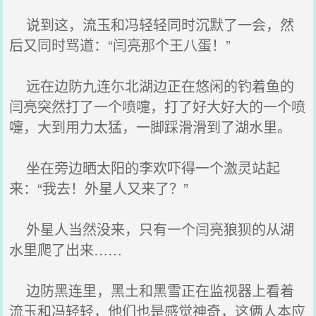
说到这，流玉和冯轻轻同时沉默了一会，然
后又同时骂道：“闫亮那个王八蛋！”
远在边防九连尓北湖边正在悠闲的钓着鱼的
闫亮突然打了一个喷嚏，打了好大好大的一个喷
嚏，大到用力太猛，一脚踩滑滑到了湖水里。
坐在旁边晒太阳的李欢吓得一个激灵站起
来：“我去！外星人又来了？”
外星人当然没来，只有一个闫亮狼狈的从湖
水里爬了出来……
边防黑连里，黑土和黑雪正在监视器上看着
流玉和冯轻轻，他们也是感觉神奇，这俩人本应