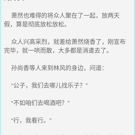
萧然也难得的将众人聚在了一起，放两天
假，算是彻底放松放松。
众人兴高采烈，就差给萧然烧香了，刚宣布
完毕，就一哄而散，大多都是消遣去了。
孙尚香等人来到林风的身边，问道：
“公子，我们去哪儿找乐子？”
“不如咱们去喝酒吧？”
“行，我看行。”