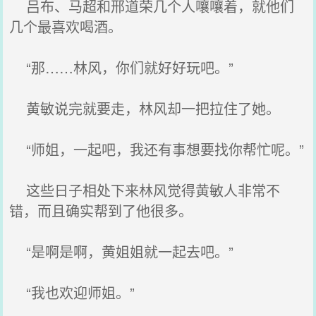
吕布、马超和邢道荣几个人嚷嚷着，就他们
几个最喜欢喝酒。
“那……林风，你们就好好玩吧。”
黄敏说完就要走，林风却一把拉住了她。
“师姐，一起吧，我还有事想要找你帮忙呢。”
这些日子相处下来林风觉得黄敏人非常不
错，而且确实帮到了他很多。
“是啊是啊，黄姐姐就一起去吧。”
“我也欢迎师姐。”