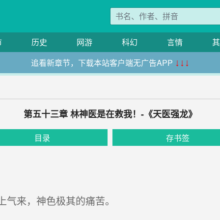
市
历史
网游
科幻
言情
其
追看新章节，下载本站客户端无广告APP
↓↓↓
第五十三章 林神医是在救我！-《天医强龙》
目录
存书签
上气来，神色极其的痛苦。