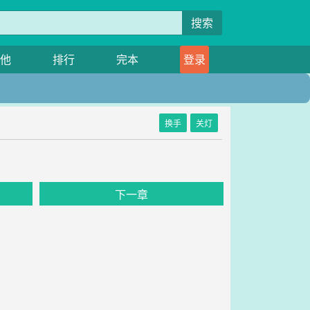
搜索
他
排行
完本
登录
换手
关灯
下一章