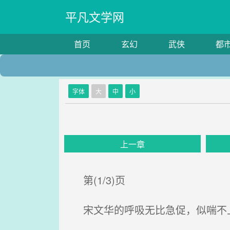
平凡文学网
首页
玄幻
武侠
都
字体
大
中
小
上一章
第(1/3)页
宋文华的呼吸无比急促，似喘不