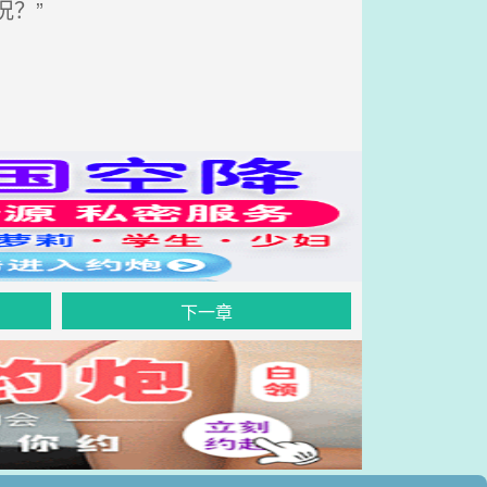
？”
下一章