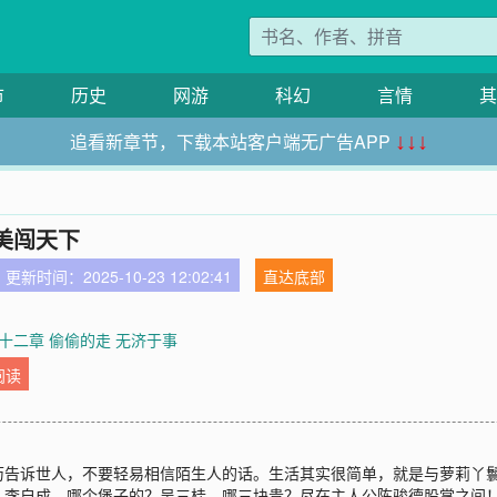
市
历史
网游
科幻
言情
其
追看新章节，下载本站客户端无广告APP
↓↓↓
美闯天下
更新时间：2025-10-23 12:02:41
直达底部
十二章 偷偷的走 无济于事
阅读
历告诉世人，不要轻易相信陌生人的话。生活其实很简单，就是与萝莉丫
？李自成，哪个堡子的？吴三桂，哪三块贵？尽在主人公陈骏德股掌之间