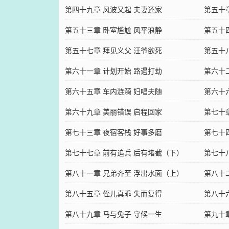
第四十九章 风波又起 夫妻还家
第五十
第五十三章 卧室尴尬 风平浪静
第五十
第五十七章 拜见义父 汪爷欲死
第五十
第六十一章 计划开始 路遇打劫
第六十
第六十五章 车内涟漪 妇唱夫随
第六十
第六十九章 美丽错误 启程回家
第七十
第七十三章 夜宿客栈 好事多磨
第七十
第七十七章 前有追兵 后有堵截（下）
第七十
第八十一章 兄弟齐至 浮出水面（上）
第八十
第八十五章 侄儿真乖 失而复得
第八十
第八十九章 马与兔子 守候一生
第九十