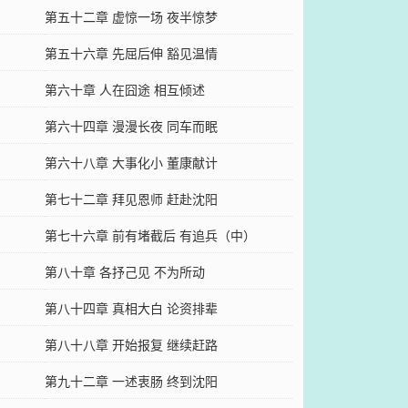
第五十二章 虚惊一场 夜半惊梦
第五十六章 先屈后伸 豁见温情
第六十章 人在囧途 相互倾述
第六十四章 漫漫长夜 同车而眠
第六十八章 大事化小 董康献计
第七十二章 拜见恩师 赶赴沈阳
）
第七十六章 前有堵截后 有追兵（中）
第八十章 各抒己见 不为所动
）
第八十四章 真相大白 论资排辈
第八十八章 开始报复 继续赶路
第九十二章 一述衷肠 终到沈阳