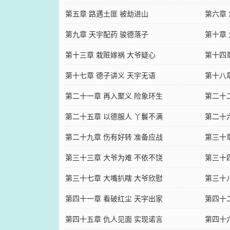
第五章 路遇土匪 被劫进山
第六章
第九章 天宇配药 骏德落子
第十章
第十三章 栽赃嫁祸 大爷疑心
第十四
第十七章 德子讲义 天宇无语
第十八
第二十一章 再入聚义 险象环生
第二十
第二十五章 以德服人 丫鬟不满
第二十
第二十九章 伤有好转 准备应战
第三十
第三十三章 大爷为难 不依不饶
第三十
第三十七章 大嘴扒瞎 大爷欣慰
第三十
第四十一章 看破红尘 天宇出家
第四十
第四十五章 仇人见面 实现诺言
第四十