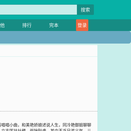
搜索
他
排行
完本
登录
鬟唱唱小曲，和美艳娇娘述说人生，同冷艳御姐聊聊
！立志匡扶社稷，驱除鞑虏，其中不乏兄弟义气，儿