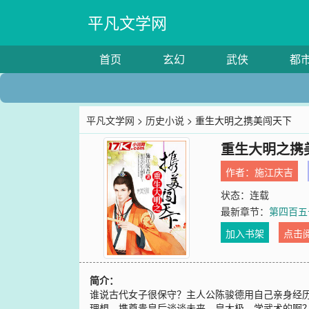
平凡文学网
首页
玄幻
武侠
都
平凡文学网
>
历史小说
> 重生大明之携美闯天下
重生大明之携
作者：
施江庆吉
状态：连载
最新章节：
第四百五
加入书架
点击
简介：
谁说古代女子很保守？主人公陈骏德用自己亲身经
理想，携尊贵皇后谈谈未来。皇太极，学武术的啊