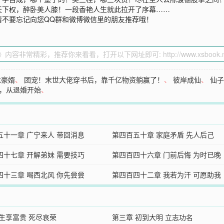
天下权，醉卧美人膝！一段香艳人生就此拉开了序幕……
请不要忘记向您QQ群和微博微信里的朋友推荐哦！
龙豪婿
、
团宠！末世大佬穿书后，靠千亿物资躺赢了！
、
彼岸成仙
、
仙
，从退婚开始
、
五十一章 广宁来人 带回消息
第四百五十章 家庭矛盾 先人后己
四十七章 开解弟妹 需要技巧
第四百四十六章 门前后悔 为时已晚
四十三章 喝西北风 你先尝尝
第四百四十二章 我若为汗 可愿助我
 生享富贵 死尽哀荣
第三章 初到大明 立志功名