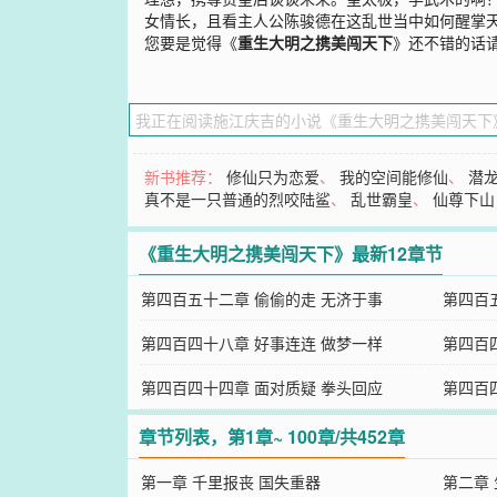
女情长，且看主人公陈骏德在这乱世当中如何醒掌
您要是觉得《
重生大明之携美闯天下
》还不错的话
新书推荐：
修仙只为恋爱
、
我的空间能修仙
、
潜
真不是一只普通的烈咬陆鲨
、
乱世霸皇
、
仙尊下山
《重生大明之携美闯天下》最新12章节
第四百五十二章 偷偷的走 无济于事
第四百
第四百四十八章 好事连连 做梦一样
第四百
第四百四十四章 面对质疑 拳头回应
第四百
章节列表，第1章~ 100章/共452章
第一章 千里报丧 国失重器
第二章