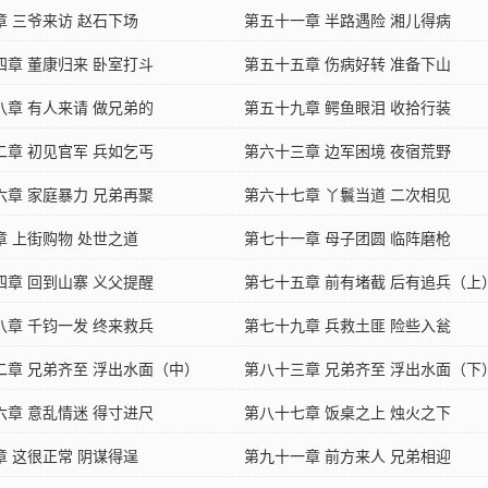
章 三爷来访 赵石下场
第五十一章 半路遇险 湘儿得病
四章 董康归来 卧室打斗
第五十五章 伤病好转 准备下山
八章 有人来请 做兄弟的
第五十九章 鳄鱼眼泪 收拾行装
二章 初见官军 兵如乞丐
第六十三章 边军困境 夜宿荒野
六章 家庭暴力 兄弟再聚
第六十七章 丫鬟当道 二次相见
章 上街购物 处世之道
第七十一章 母子团圆 临阵磨枪
四章 回到山寨 义父提醒
第七十五章 前有堵截 后有追兵（上
八章 千钧一发 终来救兵
第七十九章 兵救土匪 险些入瓮
二章 兄弟齐至 浮出水面（中）
第八十三章 兄弟齐至 浮出水面（下
六章 意乱情迷 得寸进尺
第八十七章 饭桌之上 烛火之下
章 这很正常 阴谋得逞
第九十一章 前方来人 兄弟相迎