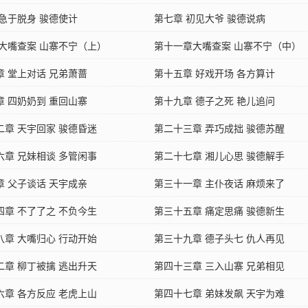
 急于脱身 骏德使计
第七章 初见大爷 骏德说病
 大嘴查案 山寨不宁（上）
第十一章大嘴查案 山寨不宁（中）
章 堂上对话 兄弟萧蔷
第十五章 好戏开场 各方算计
章 四奶奶到 重回山寨
第十九章 德子之死 艳儿追问
二章 天宇回家 骏德昏迷
第二十三章 弄巧成拙 骏德苏醒
六章 兄妹相谈 多管闲事
第二十七章 湘儿心思 骏德解手
章 父子谈话 天宇成亲
第三十一章 主仆夜话 麻烦来了
四章 不了了之 不负今生
第三十五章 痛定思痛 骏德新生
八章 大嘴归心 行动开始
第三十九章 德子头七 仇人再见
二章 柳丁被擒 逃出升天
第四十三章 三入山寨 兄弟相见
六章 各方反应 老虎上山
第四十七章 弟妹发飙 天宇为难