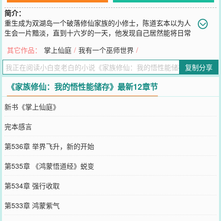
简介：
重生成为双湖岛一个破落修仙家族的小修士，陈道玄本以为人
生会一片黯淡，直到十六岁的一天，他发现自己居然能将日常
的悟性一点一滴的储存起来......本书又名《我可以把脑子存起来》、
其它作品：
掌上仙庭
/
我有一个巫师世界
/
《工业修仙》、《重工业炼器》、《轻工业炼丹》
您要是觉得《
家族修仙：我的悟性能储存
》还不错的话请不要忘记向
复制分享
您QQ群和微博微信里的朋友推荐哦！
《家族修仙：我的悟性能储存》最新12章节
新书《掌上仙庭》
完本感言
第536章 举界飞升，新的开始
第535章 《鸿蒙悟道经》蜕变
第534章 强行收取
第533章 鸿蒙紫气