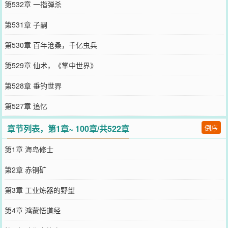
第532章 一指弹杀
第531章 子嗣
第530章 百年沧桑，千亿虫兵
第529章 仙术，《掌中世界》
第528章 垂钓世界
第527章 追忆
章节列表，第1章~ 100章/共522章
倒序
第1章 海岛修士
第2章 赤铜矿
第3章 工业炼器的野望
第4章 鸿蒙悟道经