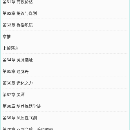
第61章 商议价格
第62章 提议与谋划
第63章 得偿夙愿
章推
上架感言
第64章 灵脉选址
第65章 通脉丹
第66章 造化之力
第67章 灵潭
第68章 培养炼器学徒
第69章 风属性飞剑
第70章 双剑合璧，追风覆雨