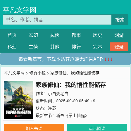
平凡文学网
搜索
首页
玄幻
武侠
都市
历史
网游
科幻
言情
其他
排行
完本
登录
追看新章节，下载本站客户端无广告APP
↓↓↓
平凡文学网
>
修真小说
> 家族修仙：我的悟性能储存
家族修仙：我的悟性能储存
作者：
小白变老白
更新时间：2025-09-29 05:49:19
状态：连载
最新章节：
新书《掌上仙庭》
加入书架
点击阅读