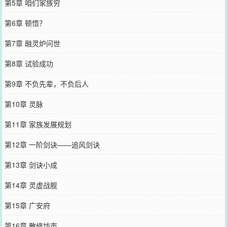
第5章 咱们家族穷
第6章 顿悟？
第7章 融灵炉问世
第8章 试验成功
第9章 不负先辈，不负后人
第10章 灵脉
第11章 家族发展规划
第12章 一阶剑诀——追风剑诀
第13章 剑诀小成
第14章 灵虚战舰
第15章 广安府
第16章 散修坊市