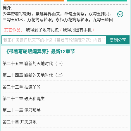
简介：
少年带着写轮眼，穿越异界而来，单勾玉洞察，双勾玉拷贝，
三勾玉幻术，万花筒写轮眼，永恒万花筒写轮眼，九勾玉轮回
写轮眼。且看秦丹如何凭借写轮眼，纵横异界！＊＊＊＊＊＊＊＊＊
其它作品：
我得到了地府礼包
/
我得丹田有手机
/
＊＊＊＊＊＊＊＊＊＊＊＊＊＊＊＊＊＊＊＊＊＊＊＊＊＊＊＊＊＊
＊＊＊＊＊＊＊新书《御念人皇》已经上传，请大家多多支持。这是
复制分享
一个念气繁盛的世界，没有魔法斗气，没有修真武学，只有绚丽多彩
的念魂，威能烁烁的念诀。这是一个皇者的故事，这是一个念气的大
《带着写轮眼闯异界》最新12章节
陆纪元。
您要是觉得《
带着写轮眼闯异界
》还不错的话请不要忘记向您QQ群和
第二十五章 崭新的天地时代（下）
微博微信里的朋友推荐哦！
第二十四章 崭新的天地时代（上）
第二十三章 抽这丫的
第二十二章 破灭和诞生
第二十一章 伊邪那美
第二十章 开天辟地