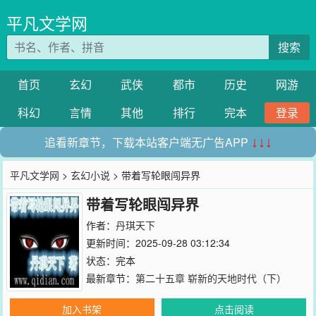
平凡文学网
搜索
首页
玄幻
武侠
都市
历史
网游
科幻
言情
其他
排行
完本
登录
追看新章节，下载本站客户端无广告APP
↓↓↓
平凡文学网
>
玄幻小说
> 带着写轮眼闯异界
带着写轮眼闯异界
作者：
丹琪天下
更新时间：2025-09-28 03:12:34
状态：完本
最新章节：
第二十五章 崭新的天地时代（下）
加入书架
点击阅读