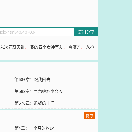
复制分享
加入次元聊天群
、
我的四个女神室友
、
雪魔刀
、
从捡
第586章：跟我回去
第582章：气急败坏李会长
第578章：退钱的上门
倒序
第4章：一个月的约定