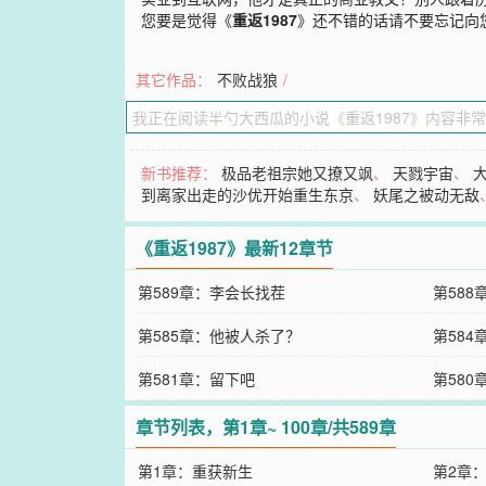
您要是觉得《
重返1987
》还不错的话请不要忘记向
其它作品：
不败战狼
/
新书推荐：
极品老祖宗她又撩又飒
、
天戮宇宙
、
到离家出走的沙优开始重生东京
、
妖尾之被动无敌
《重返1987》最新12章节
第589章：李会长找茬
第58
第585章：他被人杀了？
第58
第581章：留下吧
第58
章节列表，第1章~ 100章/共589章
第1章：重获新生
第2章