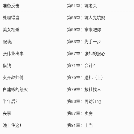
章：准备反击
第51章：坑老头
章：处理得当
第55章：坑人先坑妈
章：美女相邀
第59章：拿来吧你
章：服装厂
第63章：先手一步
章：张伟业出事
第67章：张旭的狠心
章：借钱
第71章：会计？
章：支开赵师傅
第75章：送礼（上）
章：白建彬的怒火
第79章：报社找人
章：半年后？
第83章：再访江宅
章：丧事
第87章：卖房
章：晚上住这！
第91章：上当