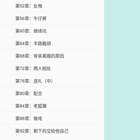
第52章：反悔
第56章：牛仔裤
第60章：继续坑
第64章：半路截胡
第68章：母亲离婚的原因
第72章：两人相处
第76章：送礼（中）
第80章：配合
第84章：老狐狸
第88章：做戏
第92章：剩下的交给他自己