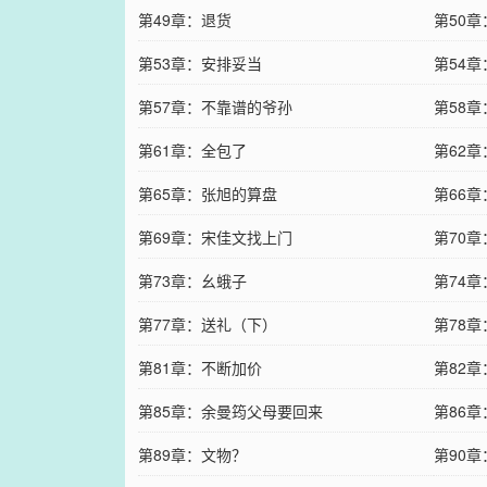
第49章：退货
第50
第53章：安排妥当
第54
第57章：不靠谱的爷孙
第58
第61章：全包了
第62
第65章：张旭的算盘
第66
第69章：宋佳文找上门
第70
第73章：幺蛾子
第74
第77章：送礼（下）
第78
第81章：不断加价
第82
第85章：余曼筠父母要回来
第86
第89章：文物？
第90