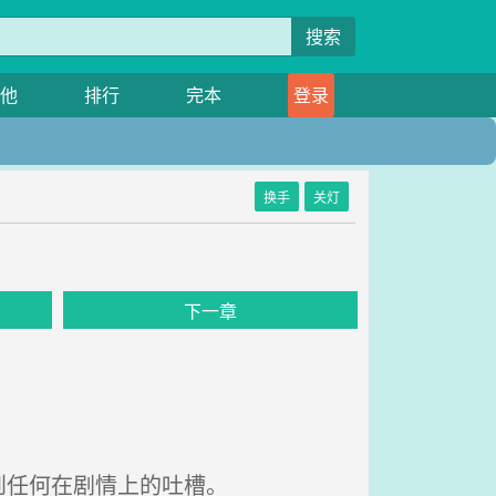
搜索
他
排行
完本
登录
换手
关灯
下一章
到任何在剧情上的吐槽。