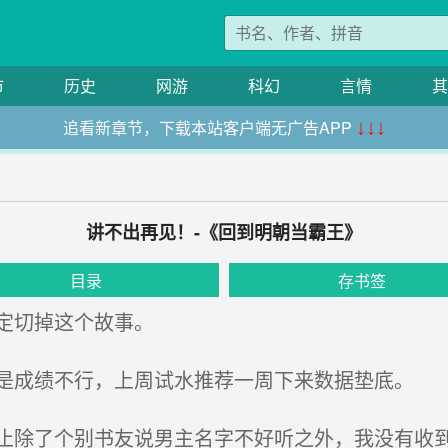
市
历史
网游
科幻
言情
其
追看新章节，下载本站客户端无广告APP
↓↓↓
讲不出再见！-《回到明朝当霸王》
目录
存书签
定切掉这个故事。
成绩不行，上周试水推荐一周下来数据垫底。
除了个别书友说男主名字不好听之外，我没有收