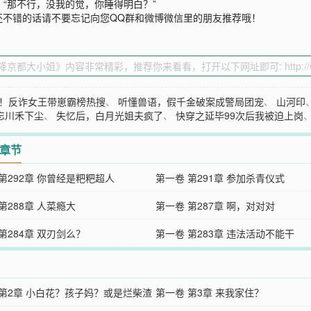
：“那不行，没我的觉，你睡得明白？”
还不错的话请不要忘记向您QQ群和微博微信里的朋友推荐哦！
！反诈女王带崽霸榜热搜
、
听懂兽语，假千金破案成警局团宠
、
山河印
忘川禾下尘
、
失忆后，白月光姐夫疯了
、
快穿之延毕99次后我被迫上岗
2章节
第292章 你曾经是粑粑超人
第一卷 第291章 参加杀青仪式
第288章 人菜瘾大
第一卷 第287章 啊，对对对
第284章 双刃剑么？
第一卷 第283章 违法活动不能干
 第2章 小白花？孩子妈？或是烂柴渣
第一卷 第3章 来我家住？