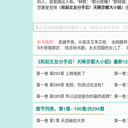
的人，容易搞出人命。”林默：“那分房睡？”顾倾城
您要是觉得《
和前女友分手后！天降京都大小姐
》
新书推荐：
恶雌怀崽，众兽夫又争又抢
、
全网膜拜
S大佬强绑定
、
陆总轻点跪，太太回国抢女儿了
、
《和前女友分手后！天降京都大小姐》最新1
第一卷 第293章 上映电影了
第一卷 
第一卷 第289章 老顾，你哭过坟没有？
第一卷 
第一卷 第285章 所以这就是你的最终底牌？
第一卷 
章节列表，第1章~ 100章/共294章
第一卷 第1章 天选破防大师
第一卷