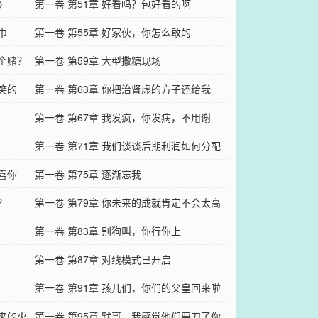
》
第一卷 第51章 好看吗？包好看的啊
巾
第一卷 第55章 好家伙，你怎么敢的
打个赌？
第一卷 第59章 大型撒糖现场
笑的
第一卷 第63章 你把治肾虚的方子还给我
第一卷 第67章 我发疯，你发病，不用谢
第一卷 第71章 我们谈谈后期利润如何分配
喜你
第一卷 第75章 逐渐忘我
？
第一卷 第79章 你未来的成就肯定不会太高
第一卷 第83章 别狗叫，你行你上
第一卷 第87章 对线模式已开启
第一卷 第91章 孩儿们，你们的父皇回来啦
送来的火
第一卷 第95章 默哥，我感觉他们要刀了你