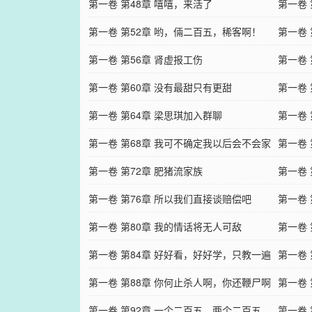
第一卷 第48章 嘻嘻，来活了
德？
第一卷 
第一卷 第52章 哟，倆二百五，稀客啊！
第一卷
第一卷 第56章 肾虚报工伤
第一卷
第一卷 第60章 没有最甜只有更甜
兴
第一卷 
第一卷 第64章 梁思琪加入群聊
第一卷 
第一卷 第68章 我可不确定我以后会不会家
第一卷 
暴你
第一卷 第72章 肥猪流家族
第一卷 
第一卷 第76章 所以我们直接谈赔偿吧
第一卷
第一卷 第80章 我的情话将无人可敌
第一卷
第一卷 第84章 好好看，好好学，只教一遍
我超宣
第一卷 
第一卷 第88章 你何止杀人啊，你还鞭尸啊
第一卷
你
第一卷 第92章 一个二百五，两个二百五
了红薯
第一卷 