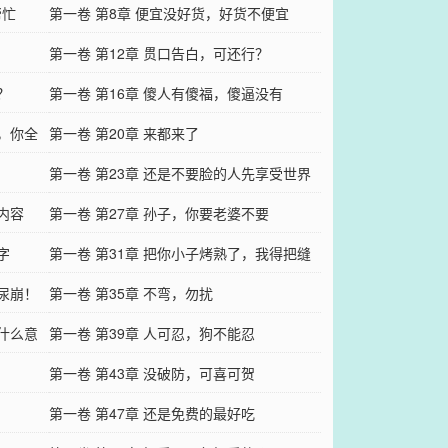
帮忙
姐！
第一卷 第8章 便宜没好货，好货不便宜
第一卷 第12章 贯口告白，可还行？
？
第一卷 第16章 傻人有傻福，傻逼没有
脏，你全
第一卷 第20章 来都来了
第一卷 第23章 还是不要脸的人先享受世界
内容
第一卷 第27章 孙子，你要老婆不要
字
第一卷 第31章 把你小子烤熟了，我得把缝
如尿崩！
纫机踩冒烟
第一卷 第35章 不弯，勿扰
我什么意
第一卷 第39章 人可忍，狗不能忍
第一卷 第43章 没破防，可喜可贺
第一卷 第47章 还是免费的最好吃