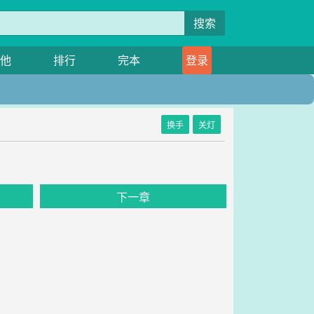
搜索
他
排行
完本
登录
换手
关灯
下一章