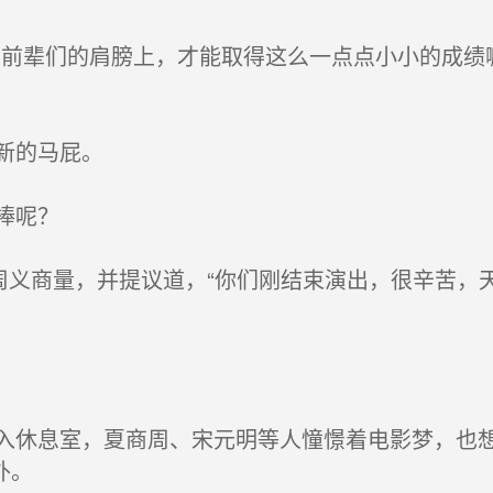
前辈们的肩膀上，才能取得这么一点点小小的成绩
新的马屁。
捧呢？
周义商量，并提议道，“你们刚结束演出，很辛苦，
休息室，夏商周、宋元明等人憧憬着电影梦，也想
外。