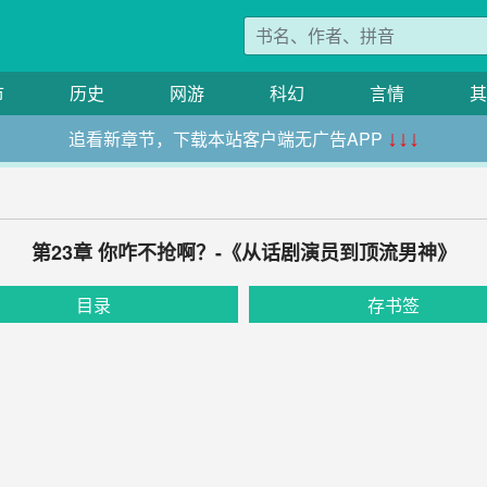
市
历史
网游
科幻
言情
其
追看新章节，下载本站客户端无广告APP
↓↓↓
第23章 你咋不抢啊？-《从话剧演员到顶流男神》
目录
存书签