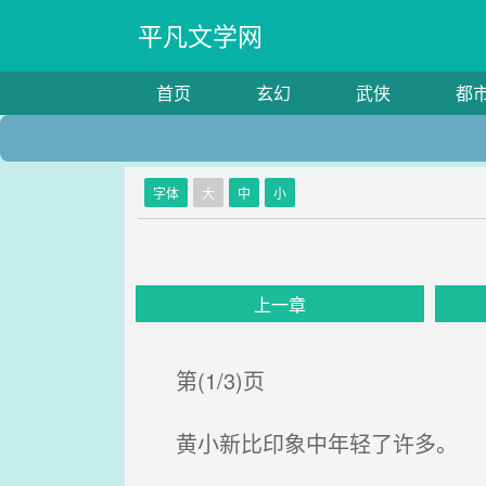
平凡文学网
首页
玄幻
武侠
都
字体
大
中
小
上一章
第(1/3)页
黄小新比印象中年轻了许多。