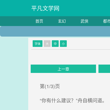
平凡文学网
首页
玄幻
武侠
都
字体
大
中
小
上一章
第(1/3)页
“你有什么建议？”舟自横问道。