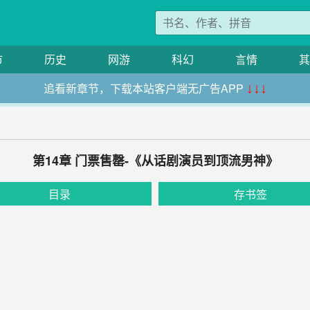
市
历史
网游
科幻
言情
其
追看新章节，下载本站客户端无广告APP
↓↓↓
第14章 门票售罄-《从话剧演员到顶流男神》
目录
存书签