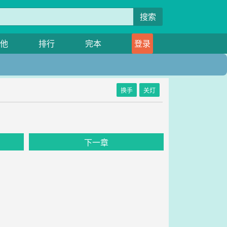
搜索
他
排行
完本
登录
换手
关灯
下一章