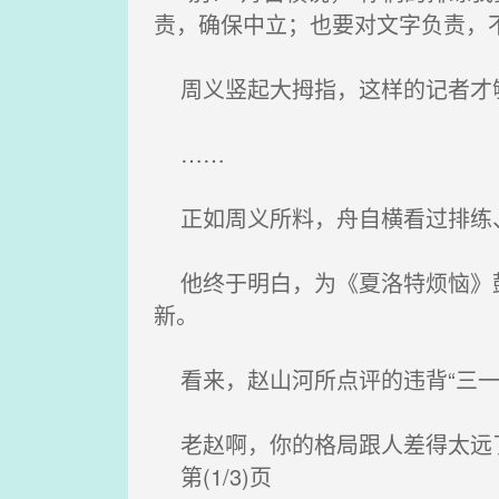
责，确保中立；也要对文字负责，
周义竖起大拇指，这样的记者才够
……
正如周义所料，舟自横看过排练、
他终于明白，为《夏洛特烦恼》鼓
新。
看来，赵山河所点评的违背“三一律
老赵啊，你的格局跟人差得太远
第(1/3)页