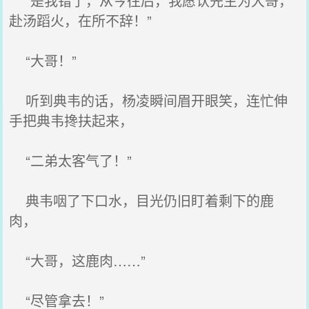
“是我错了，从今往后，我愿认先生为大哥，
赴汤蹈火，在所不辞！”
“大哥！”
听到典韦的话，杨凌瞬间眉开眼笑，连忙伸
手把典韦搀扶起来，
“二弟太客气了！”
典韦咽了下口水，目光仍旧盯着剩下的鹿
肉，
“大哥，这鹿肉……”
“尽管拿去！”