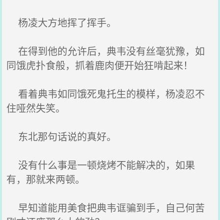
杨凌大方地挥了挥手。
在得到他的允许后，典韦没有丝毫犹豫，如
同饿虎扑食般，抓着鹿肉便开始狂啃起来！
看着典韦如同饿死鬼托生的模样，杨凌忍不
住哑然失笑。
东北那句话说的真好。
没有什么事是一顿烧烤不能解决的，如果
有，那就来两顿。
早知道能用美食把典韦诓骗到手，自己何苦