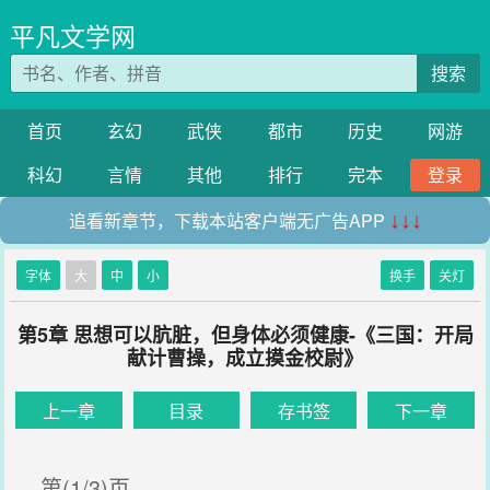
平凡文学网
搜索
首页
玄幻
武侠
都市
历史
网游
科幻
言情
其他
排行
完本
登录
追看新章节，下载本站客户端无广告APP
↓↓↓
字体
大
中
小
换手
关灯
第5章 思想可以肮脏，但身体必须健康-《三国：开局
献计曹操，成立摸金校尉》
上一章
目录
存书签
下一章
第(1/3)页