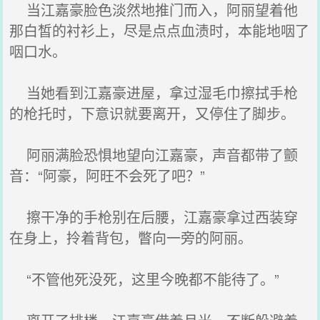
当江嘉豪脸色淡然地推门而入，阿丽望着他
那白皙的衬衫上，尽是点点血渍时，本能地咽了
咽口水。
当她看到江嘉豪进屋，拿过湿毛巾擦拭手枪
的枪托时，下意识就要离开，又停住了脚步。
阿丽满脸恐惧地望向江嘉豪，声音都带了颤
音：“阿豪，阿旺不会死了吧？”
擦干净的手枪别在后腰，江嘉豪拿过西装穿
在身上，拎着背包，瞥向一旁的阿丽。
“不管他死没死，这里今晚都不能待了。”