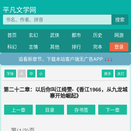
平凡文学网
搜索
首页
玄幻
武侠
都市
历史
网游
科幻
言情
其他
排行
完本
登录
追看新章节，下载本站客户端无广告APP
↓↓↓
字体
大
中
小
换手
关灯
第二十二章：以后你叫江绮雯-《香江1966，从九龙城
寨开始崛起》
上一章
目录
存书签
下一章
第(1/3)页