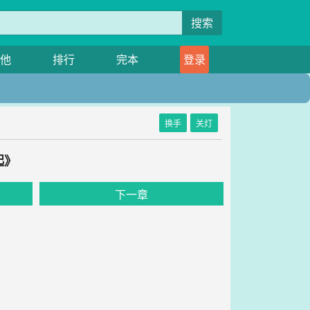
搜索
他
排行
完本
登录
换手
关灯
起》
下一章