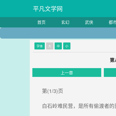
平凡文学网
首页
玄幻
武侠
都
字体
大
中
小
第
上一章
第(1/3)页
白石岭难民营，是所有偷渡者的