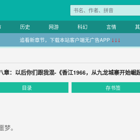
市
历史
网游
科幻
言情
其
追看新章节，下载本站客户端无广告APP
↓↓↓
八章：以后你们跟我混-《香江1966，从九龙城寨开始崛
目录
存书签
噩梦。