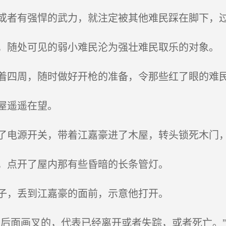
者有强悍的武力，就注定被其他难民踩在脚下，
随处可见的弱小难民沦为强壮难民取乐的对象。
四周，随时做好开枪的准备，令那些红了眼的难
屋遥遥在望。
电源开关，带着江嘉豪进了木屋，转头锁死木门
，点开了屋内那有些昏暗的长条管灯。
子，丢到江嘉豪的面前，示意他打开。
后面画叉的，代表已经离开或者失踪，或者死亡。”