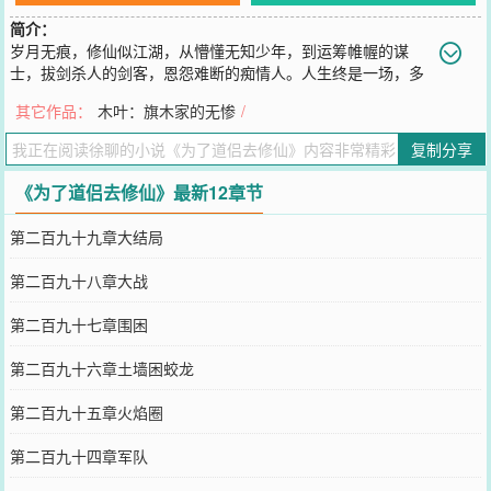
简介：
岁月无痕，修仙似江湖，从懵懂无知少年，到运筹帷幄的谋
士，拔剑杀人的剑客，恩怨难断的痴情人。人生终是一场，多
彩多姿，恩怨难清。我本山村一牛娃，有幸遇仙人，提剑断恩仇！
其它作品：
木叶：旗木家的无惨
/
您要是觉得《
为了道侣去修仙
》还不错的话请不要忘记向您QQ群和微
博微信里的朋友推荐哦！
复制分享
《为了道侣去修仙》最新12章节
第二百九十九章大结局
第二百九十八章大战
第二百九十七章围困
第二百九十六章土墙困蛟龙
第二百九十五章火焰圈
第二百九十四章军队