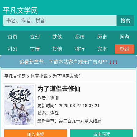
平凡文学网
搜索
首页
玄幻
武侠
都市
历史
网游
科幻
言情
其他
排行
完本
登录
追看新章节，下载本站客户端无广告APP
↓↓↓
平凡文学网
>
修真小说
> 为了道侣去修仙
为了道侣去修仙
作者：
徐聊
更新时间：2025-08-27 18:07:21
状态：连载
最新章节：
第二百九十九章大结局
加入书架
点击阅读