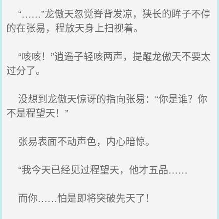
“……”龙傲天忽觉脊背发凉，狭长的眸子不停
的在张易，程放天身上扫视着。
“咳咳！”逍遥子轻咳两声，提醒龙傲天不要太
过分了。
没想到龙傲天惊讶的指向张易：“你是谁？你
不是程望天！”
张易表面不动声色，内心暗惊。
“我今天已经见过程望天，他才五品……
而你……怕是即将突破先天了！