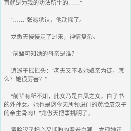
直就是为我的功法所生的……”
“……”张易承认，他动摇了。
龙傲天慢慢走了过来，神情复杂。
“前辈可知她的母亲是谁？”
逍遥子摇摇头：“老夫又不收她娘亲为徒，怎
么？她很厉害？”
“前辈有所不知，此女乃是白凤之女，白子书
的外孙女。她也是您今天所领进门的黄脸皮汉子
的亲生骨肉！”龙傲天把事挑明了。
黄脸汉子担心又期盼的看着白狐，发现她正