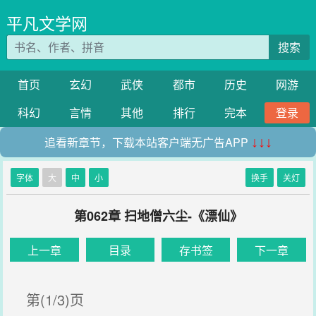
平凡文学网
搜索
首页
玄幻
武侠
都市
历史
网游
科幻
言情
其他
排行
完本
登录
追看新章节，下载本站客户端无广告APP
↓↓↓
字体
大
中
小
换手
关灯
第062章 扫地僧六尘-《漂仙》
上一章
目录
存书签
下一章
第(1/3)页