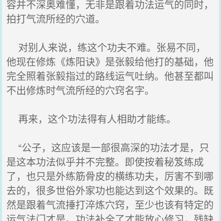
容并不深奥难懂，无非是跟着功法运气的同时，
拍打气流所经的穴道。
对别人来说，练这个功夫不难。张易不同，
他现在修炼《炼阳诀》是张毅给他打的基础，他
完全照着张毅指过的路线运气吐纳。他甚至都叫
不出修炼时气流所经的穴窍名字。
再来，这个功法得有人相助才能练。
“公子，这应该是一部很高深的功法才是，只
是这本功法似乎并不完整。即使按着秘笈练成
了，也只是外练筋骨皮的横练功夫，厉害不到哪
去的，很多世俗外家功也能达到这个效果的。既
然是跟着气流捶打淬炼穴窍，至少也该有特定的
运气法门才是。功法补全了才能放心修习，残缺