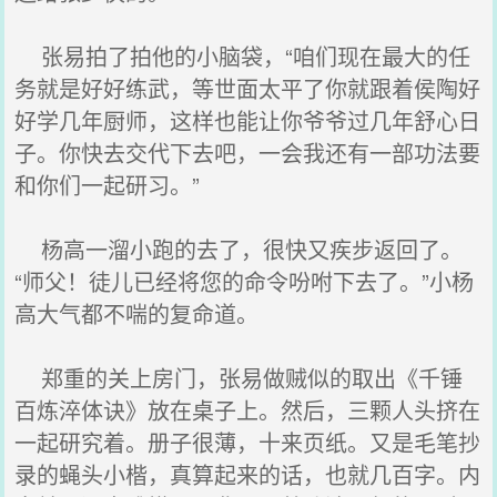
张易拍了拍他的小脑袋，“咱们现在最大的任
务就是好好练武，等世面太平了你就跟着侯陶好
好学几年厨师，这样也能让你爷爷过几年舒心日
子。你快去交代下去吧，一会我还有一部功法要
和你们一起研习。”
杨高一溜小跑的去了，很快又疾步返回了。
“师父！徒儿已经将您的命令吩咐下去了。”小杨
高大气都不喘的复命道。
郑重的关上房门，张易做贼似的取出《千锤
百炼淬体诀》放在桌子上。然后，三颗人头挤在
一起研究着。册子很薄，十来页纸。又是毛笔抄
录的蝇头小楷，真算起来的话，也就几百字。内