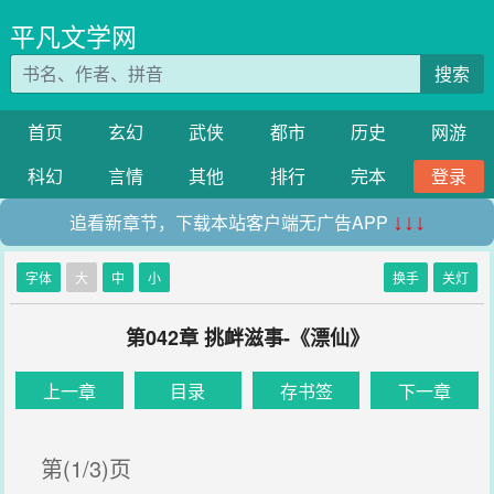
平凡文学网
搜索
首页
玄幻
武侠
都市
历史
网游
科幻
言情
其他
排行
完本
登录
追看新章节，下载本站客户端无广告APP
↓↓↓
字体
大
中
小
换手
关灯
第042章 挑衅滋事-《漂仙》
上一章
目录
存书签
下一章
第(1/3)页