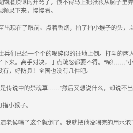
醍醐灌顶似的开窍了，恨不得马上把张毅从脑子里
视频录下来，慢慢看。
出现在了眼前。点着香烟，拍了拍小猴子的头，以
兵们已经一个个的喝醉似的往地上倒。打斗的两人
下来。高手对决，丁点疏忽都要不得。“嘭!……”
没有，好防具！全国也没有几件吧。
是传说中的禁魂草……”然后又想说什么，却说不出
刀指小猴子。
道老侯喝了这个就倒了。我就把他没喝完的用水泡