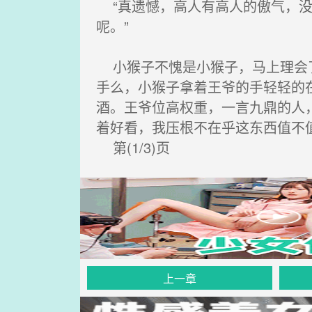
“真遗憾，高人有高人的傲气，没
呢。”
小猴子不愧是小猴子，马上理会了
手么，小猴子拿着王爷的手轻轻的
酒。王爷位高权重，一言九鼎的人
着好看，我压根不在乎这东西值不
第(1/3)页
上一章