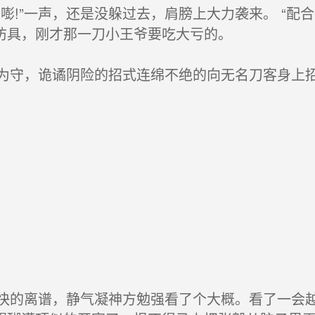
!”一声，还是没躲过去，肩膀上大力袭来。 “配
防具，刚才那一刀小王爷要吃大亏的。
守，诡谲阴险的招式连绵不绝的向无名刀客身上招
的离谱，静气凝神方勉强看了个大概。看了一会越