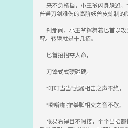
来不急格挡，小王爷闪身躲避，“嘭
普通刀剑难伤的高阶妖兽皮炼制的
刹那间，小王爷挥舞着匕首以攻为
解。转瞬就是十几招。
匕首招招夺人命，
刀锋式式硬碰硬。
“叮叮当当”武器相击之声不绝，
“噼噼啪啪”拳脚相交之音不歇。
张易看得目不暇接，个个出招都快