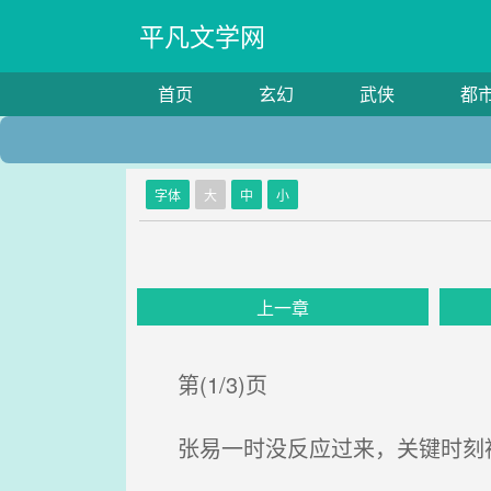
平凡文学网
首页
玄幻
武侠
都
字体
大
中
小
上一章
第(1/3)页
张易一时没反应过来，关键时刻被