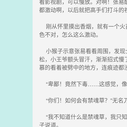
看影视剧，可以慢放。对啊！张易
都激动啊，以后就把高手们打斗的
刚从怀里摸出香烟，就有一个火苗
色不对，怎么这么激动。
小猴子示意张易看看周围，发现士
松，小王爷额头冒汗，渐渐招式慢了
慕的看着被劈中的地方，连痕迹都
“卑鄙！竟然下毒……这感觉，像
“你们！如何会有禁魂草？”无名
“我不知道什么是禁魂草，我只知
子说道。