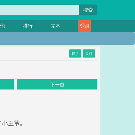
搜索
他
排行
完本
登录
换手
关灯
下一章
了小王爷。