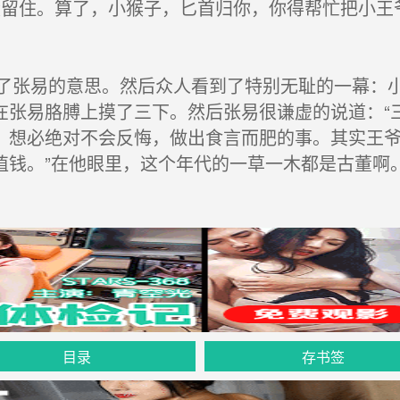
留住。算了，小猴子，匕首归你，你得帮忙把小王
张易的意思。然后众人看到了特别无耻的一幕：小
在张易胳膊上摸了三下。然后张易很谦虚的说道：“
，想必绝对不会反悔，做出食言而肥的事。其实王
值钱。”在他眼里，这个年代的一草一木都是古董啊
目录
存书签