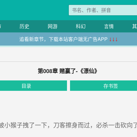
市
历史
网游
科幻
言情
其
追看新章节，下载本站客户端无广告APP
↓↓↓
第008章 赌赢了-《漂仙》
目录
存书签
小猴子拽了一下，刀客擦身而过，必杀一击砍向