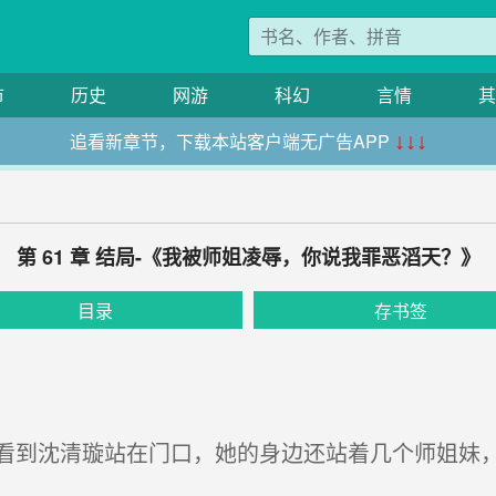
市
历史
网游
科幻
言情
其
追看新章节，下载本站客户端无广告APP
↓↓↓
第 61 章 结局-《我被师姐凌辱，你说我罪恶滔天？》
目录
存书签
到沈清璇站在门口，她的身边还站着几个师姐妹，