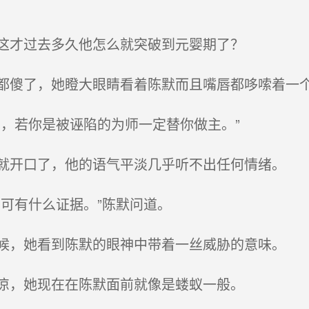
这才过去多久他怎么就突破到元婴期了？
傻了，她瞪大眼睛看着陈默而且嘴唇都哆嗦着一
，若你是被诬陷的为师一定替你做主。”
开口了，他的语气平淡几乎听不出任何情绪。
可有什么证据。”陈默问道。
，她看到陈默的眼神中带着一丝威胁的意味。
凉，她现在在陈默面前就像是蝼蚁一般。