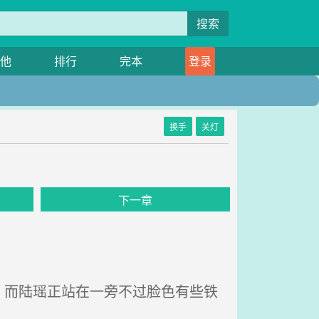
搜索
他
排行
完本
登录
换手
关灯
下一章
而陆瑶正站在一旁不过脸色有些铁