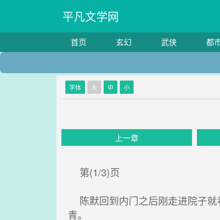
平凡文学网
首页
玄幻
武侠
都
字体
大
中
小
上一章
第(1/3)页
陈默回到内门之后刚走进院子就看
青。