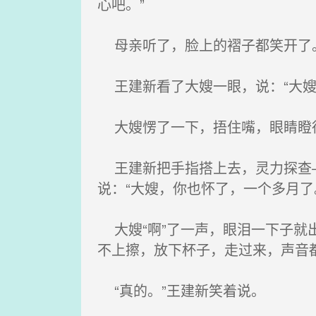
心吧。”
母亲听了，脸上的褶子都笑开了
王建新看了大嫂一眼，说：“大嫂
大嫂愣了一下，捂住嘴，眼睛瞪得
王建新把手指搭上去，灵力探查—
说：“大嫂，你也怀了，一个多月了
大嫂“啊”了一声，眼泪一下子就
不上擦，放下杯子，走过来，声音都
“真的。”王建新笑着说。