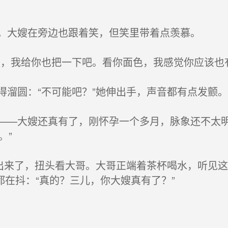
。大嫂在旁边也跟着笑，但笑里带着点羡慕。
，我给你也把一下吧。看你面色，我感觉你应该也有
溜圆：“不可能吧？”她伸出手，声音都有点发颤。
—大嫂还真有了，刚怀孕一个多月，脉象还不太明
。”
出来了，扭头看大哥。大哥正端着茶杯喝水，听见
在抖：“真的？三儿，你大嫂真有了？”