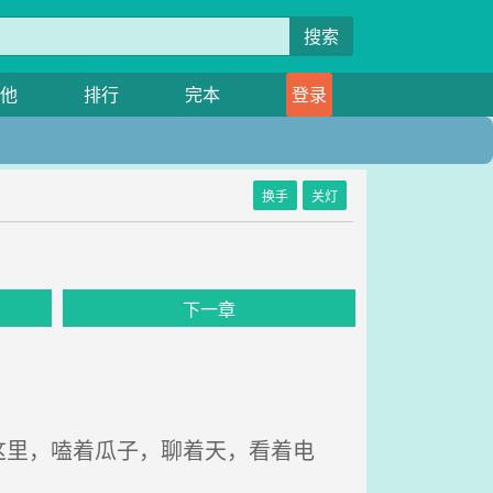
搜索
他
排行
完本
登录
换手
关灯
下一章
里，嗑着瓜子，聊着天，看着电