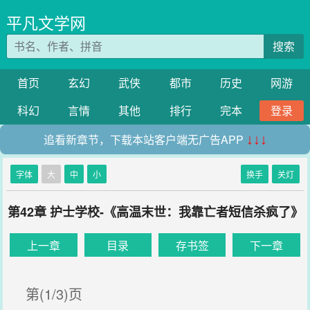
平凡文学网
搜索
首页
玄幻
武侠
都市
历史
网游
科幻
言情
其他
排行
完本
登录
追看新章节，下载本站客户端无广告APP
↓↓↓
字体
大
中
小
换手
关灯
第42章 护士学校-《高温末世：我靠亡者短信杀疯了》
上一章
目录
存书签
下一章
第(1/3)页