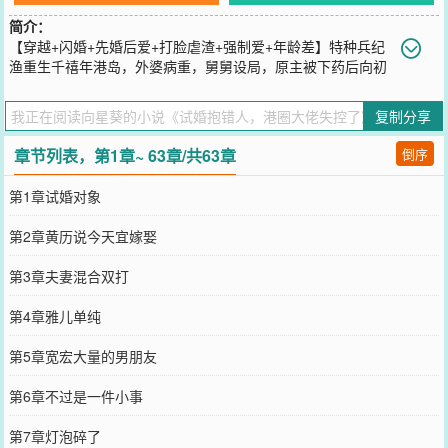
简介：
【穿越+闪婚+先婚后爱+打脸虐渣+强制爱+年龄差】特种兵纪
渔重生千禧年港岛，外婆病重，舅舅设局，原主被下药后向初
恋男友求救，对方却正和白月光甜蜜约会。药性发作之际纪渔闯进了
套房，一夜荒唐。醒来后，一份契约摆在面前：做我的妻子，我给你
复制分享
一切。纪渔以为找了个冤大头，没想到上了贼船。发现异常那日，纪
渔想要偷偷离开霍宅，转头却见霍敬渊坐在沙发上，见她提着包，慢
章节列表，第1章~ 63章/共63章
倒序
条斯理摘下眼镜，抬头看来，眸子里全是偏执：“夫人想去哪？没有我
的允许，你连这栋楼都出不去。”纪渔这才发现，他不仅性格是伪装
第1章试婚对象
的，连这段婚姻也是假的。她报复完人之后逃了。被抓到时男人眼眶
通红死死扣住她的手腕，声音嘶哑却一字一句：“纪渔，你跑一次，我
第2章黄历说今天宜嫁娶
抓一次。这辈子，你只能是我的人。”-食用指南：表面斯文儒雅实则
偏执控制欲强男主×武力值爆表睚眦必报女主
第3章夫妻混合双打
您要是觉得《
试婚抱错人，港圈大佬失控了
》还不错的话请不要忘记
向您QQ群和微博微信里的朋友推荐哦！
第4章雅儿单纯
第5章宽宏大量的男朋友
第6章不过是一件小事
第7章灯泡碎了