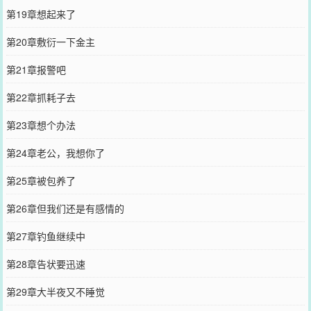
第19章想起来了
第20章敷衍一下金主
第21章报警吧
第22章抓耗子去
第23章想个办法
第24章老公，我想你了
第25章被包养了
第26章但我们还是有感情的
第27章钓鱼继续中
第28章告状要迅速
第29章大半夜又不睡觉