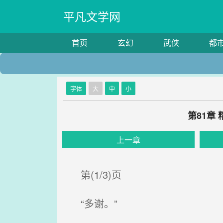
平凡文学网
首页
玄幻
武侠
都
字体
大
中
小
第81章
上一章
第(1/3)页
“多谢。”