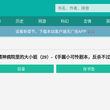
市
历史
网游
科幻
言情
其
追看新章节，下载本站客户端无广告APP
↓↓↓
 精神病院里的大小姐（29）-《手握小可怜剧本，反杀不
目录
存书签