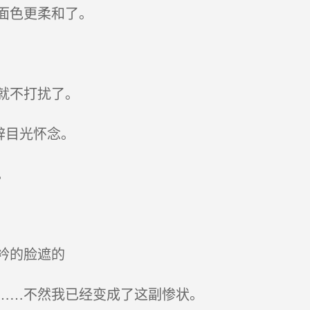
面色更柔和了。
就不打扰了。
辞目光怀念。
。
衿的脸遮的
……不然我已经变成了这副惨状。