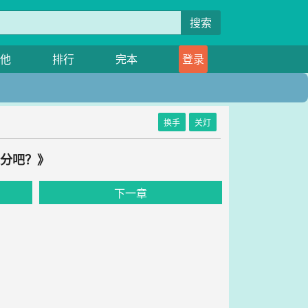
搜索
他
排行
完本
登录
换手
关灯
过分吧？》
下一章