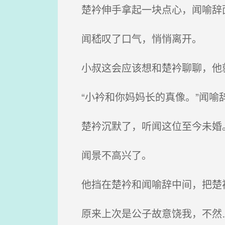
楚衿伸手拿起一块点心，闻喻辞
闻嵇叹了口气，悄悄离开。
小叔这会应该想和楚衿聊聊，他
“小衿和你妈妈长的真像。”闻喻
楚衿沉默了，听闻这位至今未婚
闻景不高兴了。
他挡在楚衿和闻喻辞中间，把楚
原来上次是公子故意饶我，不然