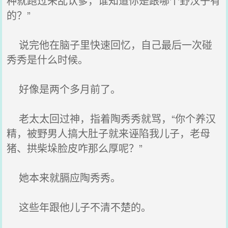
种就跑过来乱认爹，谁知道你是跟哪个野汉子有
的？”
说完他在脑子里快速回忆，自己最后一次碰
秀秀是什么时候。
好像是两个多月前了。
老太太回过神，指着陶秀秀就骂，“你个养汉
精，被野男人搞大肚子就来诬陷我儿子，老母
猪、拱柴垛脸皮咋那么厚呢？”
她本来就膈应陶秀秀。
这些年跟他儿子不清不楚的。