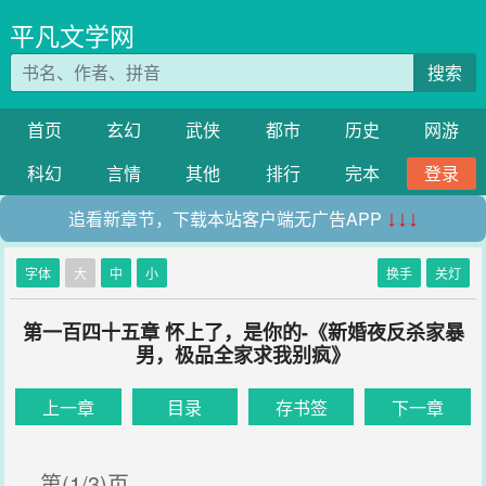
平凡文学网
搜索
首页
玄幻
武侠
都市
历史
网游
科幻
言情
其他
排行
完本
登录
追看新章节，下载本站客户端无广告APP
↓↓↓
字体
大
中
小
换手
关灯
第一百四十五章 怀上了，是你的-《新婚夜反杀家暴
男，极品全家求我别疯》
上一章
目录
存书签
下一章
第(1/3)页