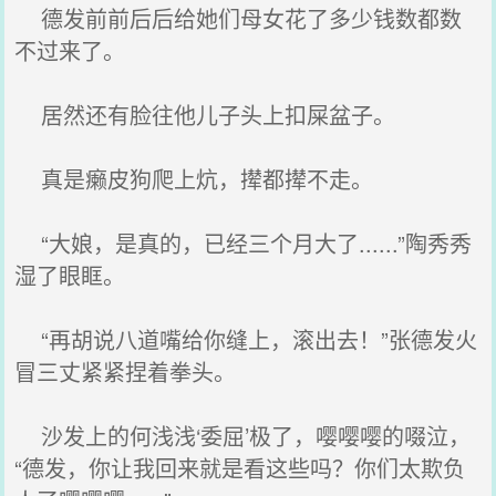
德发前前后后给她们母女花了多少钱数都数
不过来了。
居然还有脸往他儿子头上扣屎盆子。
真是癞皮狗爬上炕，撵都撵不走。
“大娘，是真的，已经三个月大了......”陶秀秀
湿了眼眶。
“再胡说八道嘴给你缝上，滚出去！”张德发火
冒三丈紧紧捏着拳头。
沙发上的何浅浅‘委屈’极了，嘤嘤嘤的啜泣，
“德发，你让我回来就是看这些吗？你们太欺负