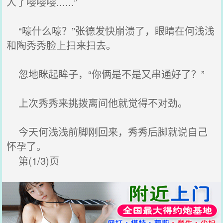
人了嘤嘤嘤......”
“嚎什么嚎？”张德发快崩溃了，眼睛在何浅浅
和陶秀秀脸上扫来扫去。
忽地眯起眸子，“你俩是不是又串通好了？”
上次秀秀来挑拨离间他就觉得不对劲。
今天何浅浅前脚刚回来，秀秀后脚就说自己
怀孕了。
第(1/3)页