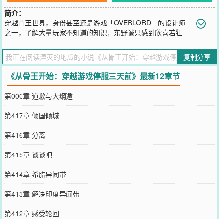
简介：
穿越骨王世界，身份甚至还是游戏「OVERLORD」的设计师
之一，了解大量玩家不知道的知识，东野诚只感到欣喜若狂
——\n只要在游戏关服时携带「世界级道具」不下线，你就可以带着
游戏里的角色属性、道具甚至整个公会穿越到异世界！\n“等等，游戏
复制分享
三天后就关服什么鬼？”\n“什么叫做为了公平，公司成员不允许创建游
戏账号？！这破游戏不是根本就没平衡吗！”\n来不及多想了，利用职
《从骨王开始：穿越游戏停服三天前》最新12章节
务之便查找大量信息后，辞职、创立账号、贷款、氪金一气呵成，且
看我三天时间能够打造一个怎样的无敌账号出来，纵横异世界！
第000章 道歉与大纲遁
\n「骨王开局，但并非单一世界，后面会涉及其他动漫」
您要是觉得《
从骨王开始：穿越游戏停服三天前
》还不错的话请不要
第417章 倾国倾城
忘记向您QQ群和微博微信里的朋友推荐哦！
第416章 分离
第415章 谈谈吧
第414章 希腊异闻带
第413章 解决印度异闻带
第412章 感受轮回