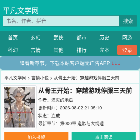
平凡文学网
搜索
首页
玄幻
武侠
都市
历史
网游
科幻
言情
其他
排行
完本
登录
追看新章节，下载本站客户端无广告APP
↓↓↓
平凡文学网
>
言情小说
> 从骨王开始：穿越游戏停服三天前
从骨王开始：穿越游戏停服三天前
作者：
湮灭的地瓜
更新时间：2026-08-02 21:05:10
状态：连载
最新章节：
第000章 道歉与大纲遁
加入书架
点击阅读