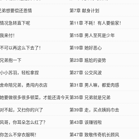
 兄弟想要偿还恩情
第7章 献身计划
 情况急转直下呢
第11章 不耗！有人要偷家！
 我来付！
第15章 男人至死是少年
章 不可以再这么下去了！
第19章 她好恶心
 兄弟抱一下
第23章 尴尬的姿势
章 小小苏羽，轻松拿捏
第27章 公交风波
章 舍命陪兄弟，勇闯内衣店
第31章 男人嘛，都爱肉感
章 她要做很多很多顿菜，才能还清今天
第35章 兄弟就是兄弟
章 对不起，又扫你的兴了
第39章 走，买点姨妈巾去
章 风哥，你耳朵怎么红了？
第43章 该赚钱啦
章 你怎么不穿衣服啊！
第47章 致敬传奇机长顾风