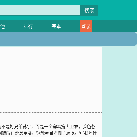
搜索
他
排行
完本
登录
，看到的不是好兄弟苏宇，而是一个穿着宽大卫衣，脸色苍
羽蜷缩在沙发角落，惊恐与自卑糊了满眼。\n“我坏掉