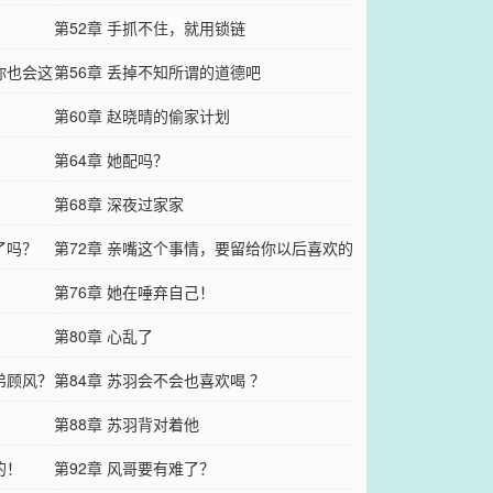
第52章 手抓不住，就用锁链
你也会这
第56章 丢掉不知所谓的道德吧
第60章 赵晓晴的偷家计划
第64章 她配吗？
第68章 深夜过家家
了吗？
第72章 亲嘴这个事情，要留给你以后喜欢的
人
第76章 她在唾弃自己！
第80章 心乱了
弟顾风？
第84章 苏羽会不会也喜欢喝 ？
第88章 苏羽背对着他
的！
第92章 风哥要有难了？