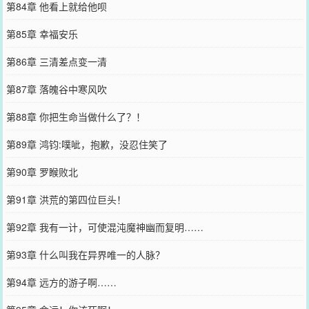
第84章 他看上就给他呗
第85章 幸福安乐
第86章 三清差点变一清
第87章 落魄谷中寒风吹
第88章 你把生命当做什么了？！
第89章 鸿钧:噗呲，抱歉，没忍住笑了
第90章 罗睺败北
第91章 洪荒的第四位巨头！
第92章 我有一计，可使混沌魔神幽而复明……
第93章 什么叫我在异界唯一的人脉？
第94章 远方的游子啊……