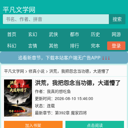
平凡文学网
搜索
首页
玄幻
武侠
都市
历史
网游
科幻
言情
其他
排行
完本
登录
追看新章节，下载本站客户端无广告APP
↓↓↓
平凡文学网
>
修真小说
> 洪荒，我把怨念当功德，大道懵了
洪荒，我把怨念当功德，大道懵了
作者：
我真的想吃鱼
更新时间：2026-08-10 15:46:00
状态：连载
最新章节：
第392章 魔家四将
加入书架
点击阅读