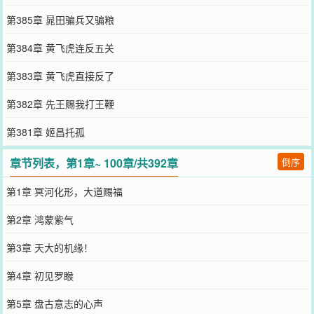
第385章 晁田骗兵又骗粮
第384章 黄飞虎连反五关
第383章 黄飞虎直接反了
第382章 先王赐我打王鞭
第381章 姬昌托孤
章节列表，第1章~ 100章/共392章
倒序
第1章 冥河化形，大道赐福
第2章 鸿蒙紫气
第3章 天大的机缘！
第4章 初见罗睺
第5章 盘古意志的心声