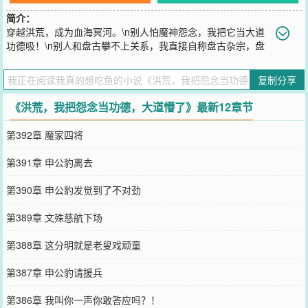
简介：
穿越洪荒，成为血海冥河。\n别人怕魔神怨念，我把它当大道
功德吸！\n别人和盘古攀不上关系，我直接自称盘古杂宗，盘
古意志还得给我送机缘！\n鸿钧送我诸天庆云，盘古意志又喂我盘古
玉髓，大道偷偷给我加气运！\n坐拥方丈仙岛，统御亿万血神子！冥
复制分享
河：盘古杂宗冥河，谢父神垂爱！\n盘古：……你再喊杂宗，老子劈
死你！\n大道：这真不是大道功德，求你别乱说了！\n鸿钧：道友以
《洪荒，我把怨念当功德，大道懵了》最新12章节
身扛洪荒罪孽，鸿钧自愧不如！\n冥河：我真不是挂壁，我只是天定
主角！\n大道：……你开心就好，别把洪荒炸了就行。
第392章 魔家四将
您要是觉得《
洪荒，我把怨念当功德，大道懵了
》还不错的话请不要
忘记向您QQ群和微博微信里的朋友推荐哦！
第391章 申公豹离去
第390章 申公豹发觉到了不对劲
第389章 文殊慈航下场
第388章 这分明就是老叟戏顽童
第387章 申公豹请援兵
第386章 我叫你一声你敢答应吗？！