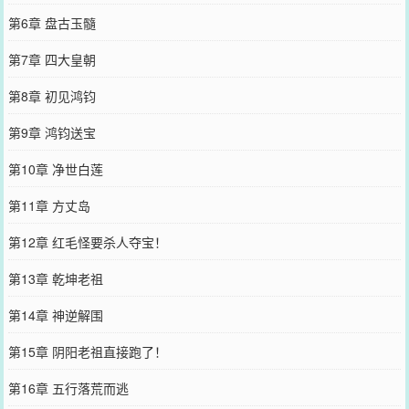
第6章 盘古玉髓
第7章 四大皇朝
第8章 初见鸿钧
第9章 鸿钧送宝
第10章 净世白莲
第11章 方丈岛
第12章 红毛怪要杀人夺宝！
第13章 乾坤老祖
第14章 神逆解围
第15章 阴阳老祖直接跑了！
第16章 五行落荒而逃