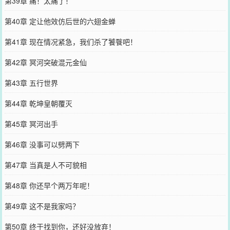
第39章 痛！太痛了！
第40章 定让他效仿后世的六翅金蝉
第41章 现在情况紧急，我们杀了饕餮吧！
第42章 冥河突破混元金仙
第43章 五行世界
第44章 乾坤皇朝覆灭
第45章 冥河出手
第46章 没事可以劈两下
第47章 当真是人不可貌相
第48章 你还早个两万年呢！
第49章 这不是我家吗？
第50章 终于找到你，还好没放弃！