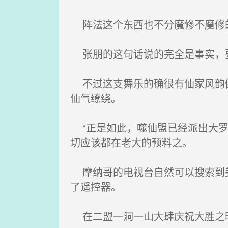
阵法这个东西也不分魔修不魔修
张朋的这句话说的完全是事实，要
不过这支舞乐的确很有仙家风韵倒
仙气缭绕。
“正是如此，噬仙盟已经派出大罗
切应该都在老大的预料之。
摩纳哥的电视台自然可以搜索到美
了遥控器。
在二盟一洞一山大肆庆祝大胜之时