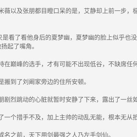
薇以及张朋都目瞪口呆的是，艾静却上前一步，极
只是看了看他身后的夏梦幽，夏梦幽的脸上似乎也
微扬起了嘴角。
在巅峰的选手，才有可能不出现低谷，不缺席任
是搬到了刘阚家旁边的住所安顿。
剧烈跳动的心脏就暂时安静了下来，露出了一丝
一个措手不及，加上主帅的动乱无能，根本无从抵
成名之前，天下用剑最强之人乃左手剑仙。