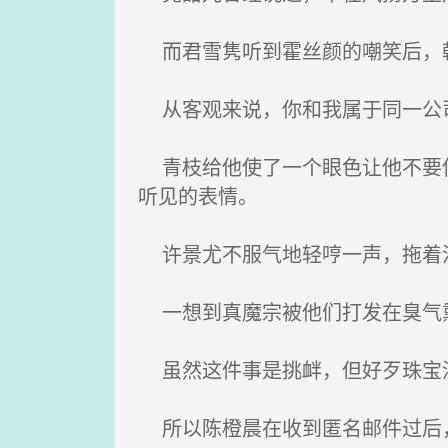
而君雪隽听到霍丝颜的嘲笑后，
从客观来说，你和我属于同一公司
青枝给他使了一个眼色让他不要使
听见的表情。
许景尤不服气地轻哼一声，拖着
一想到真魔宗被他们打发在臭气
虽然这件事是挑衅，但好歹珠宝没
所以陈橙晨在收到匿名邮件过后，