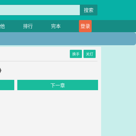
搜索
他
排行
完本
登录
换手
关灯
》
下一章