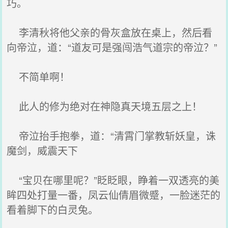
巧。
李清秋将他父亲的骨灰盒放在桌上，然后看
向帝泣，道：“道友可是强闯浩气道宗的帝泣？”
不简单啊！
此人的修为绝对在神隐真天境五层之上！
帝泣抬手抱拳，道：“清霄门掌教斩妖皇，诛
魔剑，威震天下
“宝贝在哪里呢？”眨眨眼，睁着一双透亮的美
眸四处打量一番，凤云仙倩眉微蹙，一脸迷茫的
看着脚下的白灵兔。