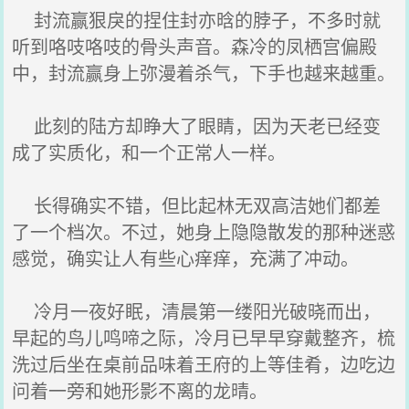
封流赢狠戾的捏住封亦晗的脖子，不多时就
听到咯吱咯吱的骨头声音。森冷的凤栖宫偏殿
中，封流赢身上弥漫着杀气，下手也越来越重。
此刻的陆方却睁大了眼睛，因为天老已经变
成了实质化，和一个正常人一样。
长得确实不错，但比起林无双高洁她们都差
了一个档次。不过，她身上隐隐散发的那种迷惑
感觉，确实让人有些心痒痒，充满了冲动。
冷月一夜好眠，清晨第一缕阳光破晓而出，
早起的鸟儿鸣啼之际，冷月已早早穿戴整齐，梳
洗过后坐在桌前品味着王府的上等佳肴，边吃边
问着一旁和她形影不离的龙晴。