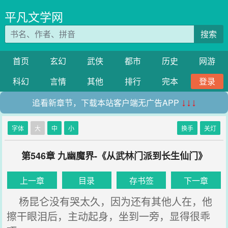
平凡文学网
搜索
首页
玄幻
武侠
都市
历史
网游
科幻
言情
其他
排行
完本
登录
追看新章节，下载本站客户端无广告APP
↓↓↓
字体
大
中
小
换手
关灯
第546章 九幽魔界-《从武林门派到长生仙门》
上一章
目录
存书签
下一章
杨昆仑没有哭太久，因为还有其他人在，他
擦干眼泪后，主动起身，坐到一旁，显得很乖