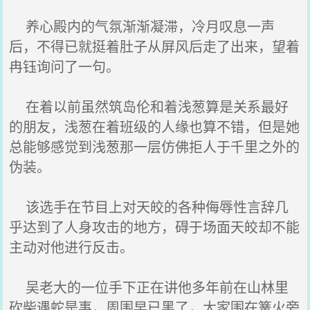
养心殿内的气氛渐渐凝滞，冷月叹息一声
后，不得已就挺着肚子从屏风后走了出来，望着
冉钰询问了一句。
在着以前虽然筑岛伦和着浅葱算是关系最好
的朋友，浅葱在着班级的人缘也算不错，但是她
总能够感觉到浅葱那一层仿佛拒人于千里之外的
伪装。
该选手在节目上对天皎的各种侮辱性言辞几
乎达到了人身攻击的地方，碍于场面天皎却不能
主动对他进行反击。
吴老大的一位手下正在讲他多年前在山林里
砍柴遇蛇是事，周围早已黑了，大家围在篝火旁