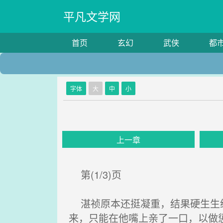
平凡文学网
首页
玄幻
武侠
都
字体
大
中
小
上一章
第(1/3)页
湛祯原本还挺凝重，结果硬生生给
来，只能在他嘴上亲了一口，以做