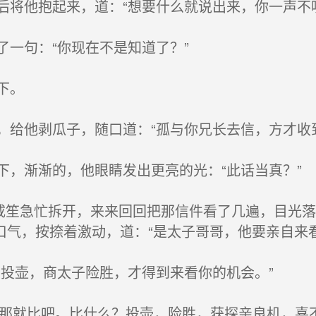
将他抱起来，道：“想要什么就说出来，你一声不
一句：“你现在不是知道了？”
下。
给他剥瓜子，随口道：“孤与你兄长去信，方才收
，渐渐的，他眼睛发出更亮的光：“此话当真？”
笙急忙拆开，来来回回把那信件看了几遍，目光落在
气，按捺着激动，道：“是太子哥哥，他要亲自来看
投壶，商太子险胜，才得到来看你的机会。”
那就比吧。比什么？投壶，险胜，获探亲良机，喜不