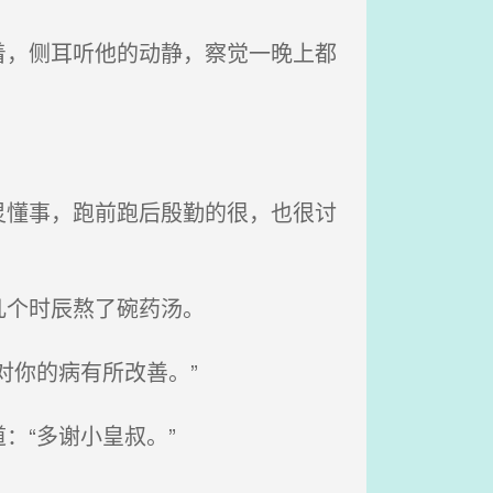
，侧耳听他的动静，察觉一晚上都
懂事，跑前跑后殷勤的很，也很讨
几个时辰熬了碗药汤。
对你的病有所改善。”
：“多谢小皇叔。”