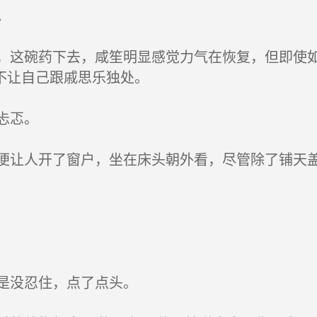
。
这碗药下去，咸笙明显感觉力气在恢复，但即使如
不让自己跟戚思乐独处。
忐忑。
让人开了窗户，坐在床头朝外看，尽管除了铺天盖
是没忍住，点了点头。