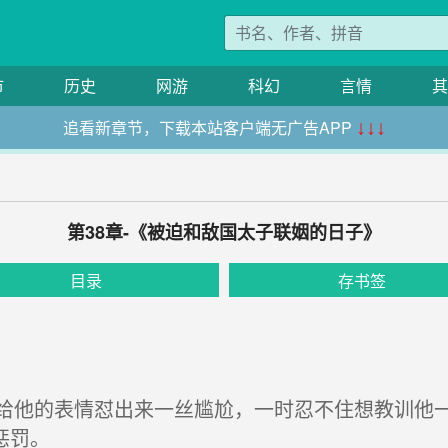
市
历史
网游
科幻
言情
其
追看新章节，下载本站客户端无广告APP
↓↓↓
第38章-《被迫和敌国太子联姻的日子》
目录
存书签
他的表情怼出来一丝尴尬，一时忍不住想教训他一
惩罚。