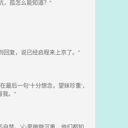
吭，孤怎么能知道？”
到回复，说已经启程来上京了。”
最后一句‘十分想念，望妹珍重‘，
我。”
自禁。’心里微微沉重，他们都知