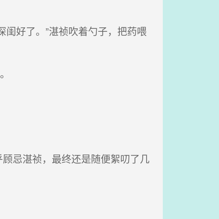
深闺好了。”湛祯吹着勺子，把药喂
。
顾忌湛祯，最终还是随便絮叨了几