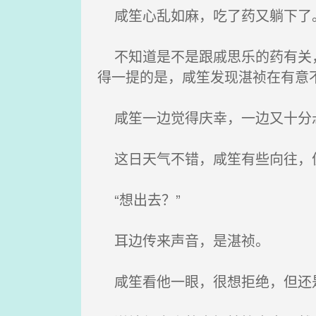
咸笙心乱如麻，吃了药又躺下了
不知道是不是跟戚思乐的药有关，
得一提的是，咸笙发现湛祯在有意
咸笙一边觉得庆幸，一边又十分
这日天气不错，咸笙有些向往，便
“想出去？”
耳边传来声音，是湛祯。
咸笙看他一眼，很想拒绝，但还