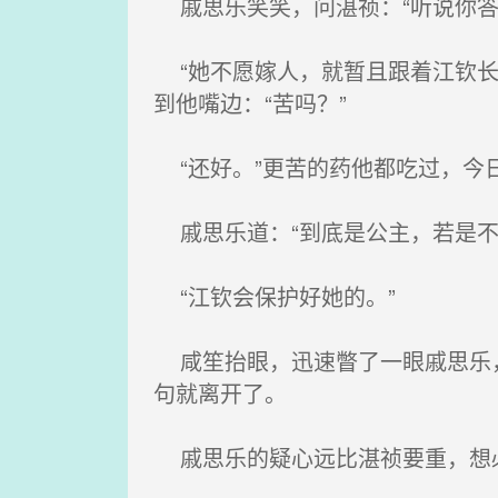
戚思乐笑笑，问湛祯：“听说你答
“她不愿嫁人，就暂且跟着江钦长
到他嘴边：“苦吗？”
“还好。”更苦的药他都吃过，今
戚思乐道：“到底是公主，若是不
“江钦会保护好她的。”
咸笙抬眼，迅速瞥了一眼戚思乐，
句就离开了。
戚思乐的疑心远比湛祯要重，想必