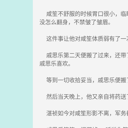
咸笙不舒服的时候胃口很小，临睡
没怎么翻身，不禁皱了皱眉。
这件事让他对咸笙体质弱有了一
戚思乐第二天便搬了过来，还带了
戚思乐喜欢。
等到一切收拾妥当，戚思乐便搬了
然后当天晚上，他又亲自将药送了
湛祯如今对咸笙形影不离，军务都