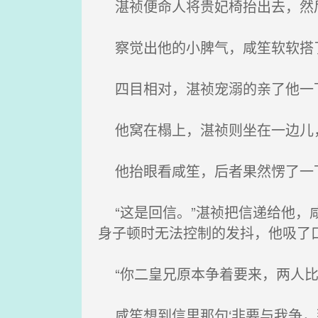
湛祯便命人将贵妃椅抬出去，然后
察觉出他的小脾气，咸笙软软搭了
四目相对，湛祯宠溺的亲了他一
他窝在榻上，湛祯则坐在一边儿，
他抬眼看咸笙，后者果然愣了一下
“这是回信。”湛祯把信递给他，咸
身子顿时无法控制的发抖，他吸了口
“你二皇兄原本争着要来，两人比
咸笙想到信里那句‘非要与我争，