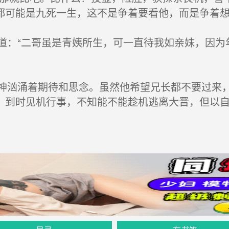
都可能是九死一生，这不是争着要看他，而是争着
：“二哥虽是青姨所生，可一直待我如亲妹，因为
汹涌着期待和思念。虽然他希望兄长都不要过来，
，到时见机行事，不知能不能趁机逃离大晋，但以