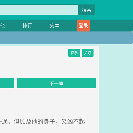
搜索
他
排行
完本
登录
换手
关灯
下一章
通，但顾及他的身子，又凶不起