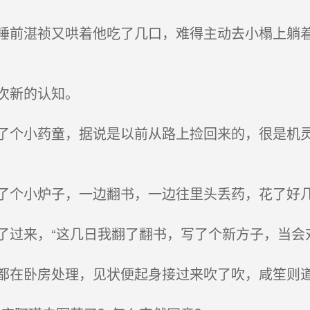
前湛祯又哄着他吃了几口，难得主动去小榻上躺着
次新的认知。
个小药童，据说是以前从路上捡回来的，很是机灵
个小炉子，一边翻书，一边往里头丢药，花了好
过来，“这几日我翻了翻书，写了个新方子，当会
在卧房处理，见状便起身接过来吹了吹，咸笙则道