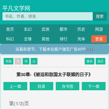
平凡文学网
搜索
首页
玄幻
武侠
都市
历史
网游
科幻
言情
其他
排行
完本
登录
追看新章节，下载本站客户端无广告APP
↓↓↓
字体
大
中
小
换手
关灯
第30章-《被迫和敌国太子联姻的日子》
上一章
目录
存书签
下一章
第(1/3)页