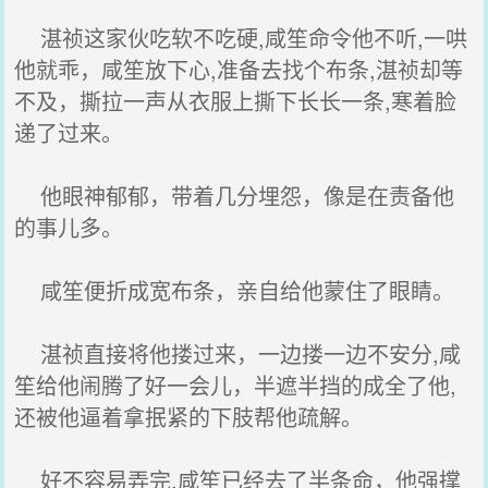
湛祯这家伙吃软不吃硬,咸笙命令他不听,一哄
他就乖，咸笙放下心,准备去找个布条,湛祯却等
不及，撕拉一声从衣服上撕下长长一条,寒着脸
递了过来。
他眼神郁郁，带着几分埋怨，像是在责备他
的事儿多。
咸笙便折成宽布条，亲自给他蒙住了眼睛。
湛祯直接将他搂过来，一边搂一边不安分,咸
笙给他闹腾了好一会儿，半遮半挡的成全了他,
还被他逼着拿抿紧的下肢帮他疏解。
好不容易弄完,咸笙已经去了半条命，他强撑