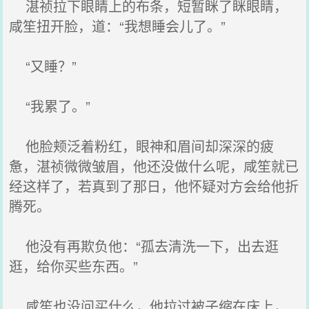
湛祯拉下眼睛上的布条，短暂眯了眯眼睛，
咸笙扭开脸，道：“我想睡会儿了。”
“又睡？”
“我累了。”
他脸颊泛着粉红，眼神和眉间却深深的疲
惫，湛祯微微皱眉，他还没做什么呢，咸笙就已
经这样了，若真到了那日，他怀疑对方会给他折
腾死。
他没有再欺负他：“孤去清洗一下，出去逛
逛，给你买些东西。”
咸笙也没问买什么，他拉过被子缩在床上，