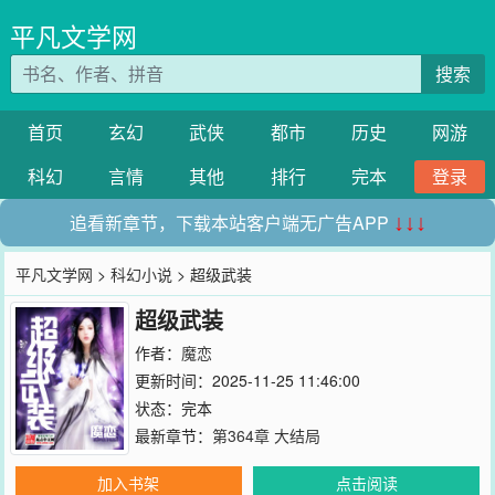
平凡文学网
搜索
首页
玄幻
武侠
都市
历史
网游
科幻
言情
其他
排行
完本
登录
追看新章节，下载本站客户端无广告APP
↓↓↓
平凡文学网
>
科幻小说
> 超级武装
超级武装
作者：
魔恋
更新时间：2025-11-25 11:46:00
状态：完本
最新章节：
第364章 大结局
加入书架
点击阅读