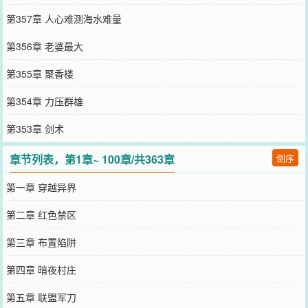
第357章 人心难测海水难量
第356章 老婆最大
第355章 聚香楼
第354章 力压群雄
第353章 剑术
章节列表，第1章~ 100章/共363章
倒序
第一章 穿越异界
第二章 红色禁区
第三章 布置陷阱
第四章 暗夜村庄
第五章 联盟军刀