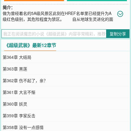
简介：
做为曾经着名的5A级风景区此刻在HREF名单里已经提升为A
级红色级别，其危险程度为禁区。 自从地球生灵进化的面
目全非后，这种以森林为基础的栖息地就变得极其危险。长白山脉的
变异物种更是不计其数，即使是再高明的武装猎杀者也从不愿轻易涉
复制分享
足。 这个充满死亡气息的山脉，危机四伏，无论怎么看都不会有
人相信这里可以生活。
《超级武装》最新12章节
您要是觉得《
超级武装
》还不错的话请不要忘记向您QQ群和微博微信
里的朋友推荐哦！
第364章 大结局
第363章 黑莲
第362章 伤不起了，亲？
第361章 大言不惭
第360章 妖灵
第359章 李家反击
第358章 没有一点感情