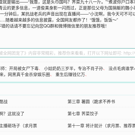
盘就是输出——“我靠，这是头巾国吗？荠菜九十八一斤。”“煮波你户口
沈青云的更多信息，一道俊美身影一闪而过，正是那位父母为国捐躯的魏小
”一分钟后，某抗战老兵的声音出现在直播间——“小沈啊，我今天可不可
…随着越来越多的信息披露，全国网友都炸了！“饿饿，饭饭～”
不错的话请不要忘记向您QQ群和微博微信里的朋友推荐哦！
邪师：开局被女尸下毒
、
小姑奶奶三岁半，专治不肖子孙
、
没点毛病谁学
来，网黑真千金杀穿娱乐圈
、
重生后赚钱亿万
、
 酣战
第三章 薯圆（跪求不养书
 啊？这就没了
第七章 荠菜饺子
 主播砸场子（求月票
第十一章 将计就计（求月票、推荐