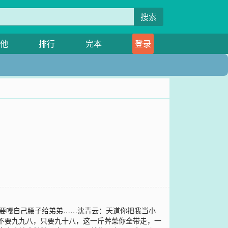
搜索
他
排行
完本
登录
还要嘎自己腰子给弟弟……沈青云：天道你把我当小
不要九九八，只要九十八，这一斤荠菜你全带走，一