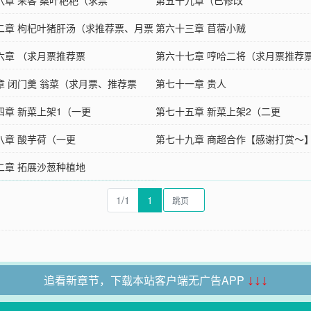
八章 来客 桑叶粑粑（求票
第五十九章（已修改
二章 枸杞叶猪肝汤（求推荐票、月票
第六十三章 苜蓿小贼
六章 （求月票推荐票
第六十七章 哼哈二将（求月票推荐
章 闭门羹 翁菜（求月票、推荐票
第七十一章 贵人
四章 新菜上架1（一更
第七十五章 新菜上架2（二更
八章 酸芋荷（一更
第七十九章 商超合作【感谢打赏～
二章 拓展沙葱种植地
1/1
1
追看新章节，下载本站客户端无广告APP
↓↓↓