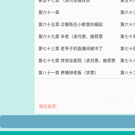
第五十七章 （求月票推荐票
票
第五十
第六十一章
第六十
第六十五章 过餐陈在小群里的崛起
第六十
第六十九章 辛老（求月票、推荐票
第七十
第七十三章 老爷子的直播间被冲了
第七十
第七十七章 馋哭全医院（求月票、推荐票
第七十
第八十一章 养猪钟老板（求票）
第八十
精彩推荐：