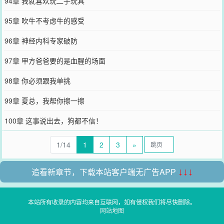
94章 我就喜欢玩二手玩具
95章 吹牛不考虑牛的感受
96章 神经内科专家破防
97章 甲方爸爸要的是血腥的场面
98章 你必须跟我单挑
99章 夏总，我帮你擦一擦
100章 这事说出去，狗都不信！
1/14
1
2
3
»
追看新章节，下载本站客户端无广告APP
↓↓↓
本站所有收录的内容均来自互联网，如有侵权我们将尽快删除。
网站地图