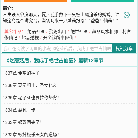
简介：
人生跌入谷底那天，夏凡随手救下一只被山鹰追杀的鹦鹉。谁
知这鸟是个讲究鸟，当场叼来一只蘑菇报恩：“爸爸！仙菇！”
夏凡：“白伞伞红杆杆吃了躺板板，你不会害我吧？”鹦鹉：“大墓！大
其它作品：
绝品神医
/
赘婿出山
/
绝世神医
/
超品风水相师
/
村官
墓！”夏凡就不信那邪，一口吃了那只蘑菇。刹那间天旋地转，眼冒金
修仙记
/
超品透视
/
开个诊所来修仙
/
星，无数小人漫天飞舞，虚空中一道声音传来：“吾乃菇真人，现传你
「大菇内经」……从此，咸鱼人生画风突变。霸道女总裁：“夏神医，
复制分享
我愿用全部资产买你的蘑菇！”顶流女明星：“哥哥，人家疼，你看看
是不是长蘑菇了？”千年世家千金：“此菇只应天上有，夏郎你给我吃
《吃蘑菇后，我成了绝世古仙医》最新12章节
一口？”夏凡：“都闪开！别耽误老子修仙！”——【食用指南】1.认真
修仙+神医无敌流，全程高能无刀；2.女主？不存在的，只有想薅蘑菇
1337章 希望的种子
的女反派；3.鹦鹉才是真男主；“道友，今天你吃菇了吗？”
您要是觉得《
吃蘑菇后，我成了绝世古仙医
》还不错的话请不要忘记
1336章 菇灵归土，圣女化灰
向您QQ群和微博微信里的朋友推荐哦！
1335章 老子死也要拉你垫背！
1334章 离死一步
1333章 姬瑶回来了！
1332章 毁掉极乐天女的道场！