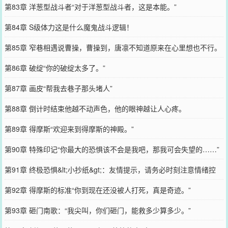
第83章 洋葱型战斗者“对于洋葱型战斗者，这是本能。”
第84章 S级体力这是什么魔鬼战斗逻辑！
第85章 窄巷相遇说曹操，曹操到，唐凛不知道原来在心里想也不行。
第86章 破绽“你的破绽太多了。”
第87章 画皮“帮我去巷子那头堵人”
第88章 倒计时结束他越不动声色，他的眼神越让人心疼。
第89章 得摩斯“欢迎来到得摩斯的神殿。”
第90章 特殊印记“你最大的恐惧该不会是我吧，那我可会失望的……”
第91章 终极恐惧&lt;小抄纸&gt;：友情提示，请务必时刻注意情绪控
制。
第92章 得摩斯的标准“你到现在还没被人打死，真是奇迹。”
第93章 砸门南歌：“我尖叫，你们砸门，能救多少算多少。”