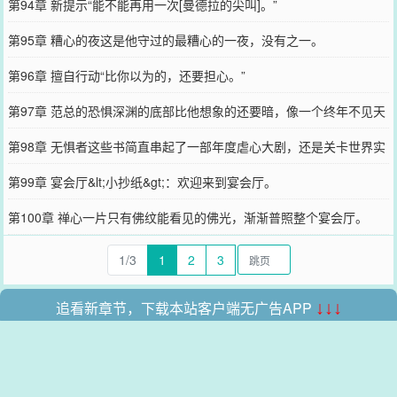
第94章 新提示“能不能再用一次[曼德拉的尖叫]。”
第95章 糟心的夜这是他守过的最糟心的一夜，没有之一。
第96章 擅自行动“比你以为的，还要担心。”
第97章 范总的恐惧深渊的底部比他想象的还要暗，像一个终年不见天
日的地牢。
第98章 无惧者这些书简直串起了一部年度虐心大剧，还是关卡世界实
地取景的。
第99章 宴会厅&lt;小抄纸&gt;：欢迎来到宴会厅。
第100章 禅心一片只有佛纹能看见的佛光，渐渐普照整个宴会厅。
1/3
1
2
3
追看新章节，下载本站客户端无广告APP
↓↓↓
本站所有收录的内容均来自互联网，如有侵权我们将尽快删除。
网站地图