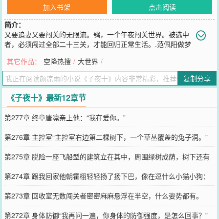
加入书架
点击阅读
简介：
又要追妻又要闯关的无限流。鸮，一个午夜闯关世界。被选中
者，必须闯过全部二十三关，才能回归正常生活。.范佩阳做梦
都想尽快闯完，和唐凛完完整整看上一次午夜场电影。唐凛是他的爱
其它作品：
空降热搜
/
大世界
/
人，身患绝症，时日无多。.未料，闯完第十三关（13/23）时，命运
给了他新的选择鸮：作为进入后十关的奖励，我可以满足你一个限定
复制分享
条件的愿望。.范佩阳：让唐凛痊愈。鸮：不符合限定条件。范佩阳：
让唐凛
《子夜十》最新12章节
您要是觉得《
子夜十
》还不错的话请不要忘记向您QQ群和微博微信里
的朋友推荐哦！
第277章 终章唐凛亲上他：“我在爱你。”
第276章 主控室“主控室右边第二棵树下，一个草丛覆盖的兔子洞。”
第275章 脱险一座飞船型的建筑立在其中，周围绿树成荫，树下还有
一簇簇不知名的小花
第274章 跟我回家他朝霍栩轻轻扬了扬下巴，像在逗什么小猫小狗：
“我带你回去怎么样？”
第273章 回收室无数闯关者密密麻麻悬浮在半空，什么姿势都有。
第272章 身体防御“我再问一遍，你身体的防御强度，是怎么回事？”