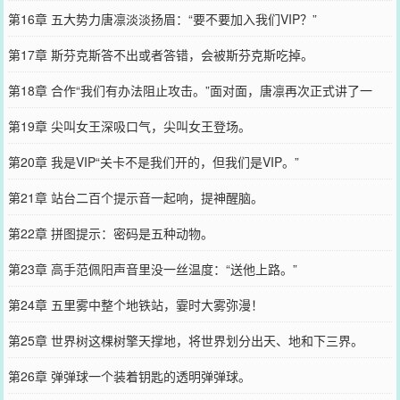
第16章 五大势力唐凛淡淡扬眉：“要不要加入我们VIP？”
第17章 斯芬克斯答不出或者答错，会被斯芬克斯吃掉。
第18章 合作“我们有办法阻止攻击。”面对面，唐凛再次正式讲了一
遍。
第19章 尖叫女王深吸口气，尖叫女王登场。
第20章 我是VIP“关卡不是我们开的，但我们是VIP。”
第21章 站台二百个提示音一起响，提神醒脑。
第22章 拼图提示：密码是五种动物。
第23章 高手范佩阳声音里没一丝温度：“送他上路。”
第24章 五里雾中整个地铁站，霎时大雾弥漫！
第25章 世界树这棵树擎天撑地，将世界划分出天、地和下三界。
第26章 弹弹球一个装着钥匙的透明弹弹球。