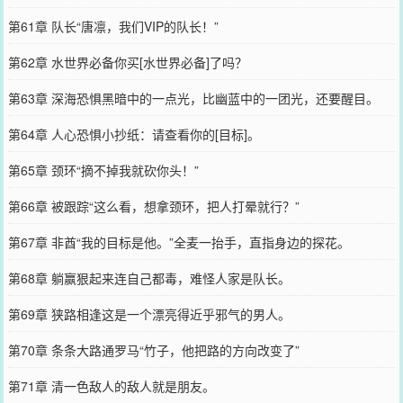
第61章 队长“唐凛，我们VIP的队长！”
第62章 水世界必备你买[水世界必备]了吗？
第63章 深海恐惧黑暗中的一点光，比幽蓝中的一团光，还要醒目。
第64章 人心恐惧小抄纸：请查看你的[目标]。
第65章 颈环“摘不掉我就砍你头！”
第66章 被跟踪“这么看，想拿颈环，把人打晕就行？”
第67章 非酋“我的目标是他。”全麦一抬手，直指身边的探花。
第68章 躺赢狠起来连自己都毒，难怪人家是队长。
第69章 狭路相逢这是一个漂亮得近乎邪气的男人。
第70章 条条大路通罗马“竹子，他把路的方向改变了”
第71章 清一色敌人的敌人就是朋友。