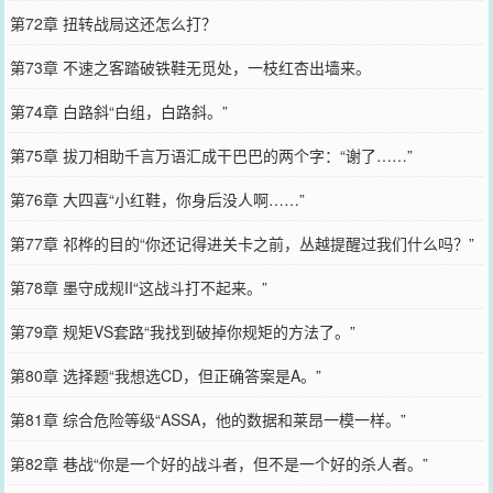
第72章 扭转战局这还怎么打？
第73章 不速之客踏破铁鞋无觅处，一枝红杏出墙来。
第74章 白路斜“白组，白路斜。”
第75章 拔刀相助千言万语汇成干巴巴的两个字：“谢了……”
第76章 大四喜“小红鞋，你身后没人啊……”
第77章 祁桦的目的“你还记得进关卡之前，丛越提醒过我们什么吗？”
第78章 墨守成规II“这战斗打不起来。”
第79章 规矩VS套路“我找到破掉你规矩的方法了。”
第80章 选择题“我想选CD，但正确答案是A。”
第81章 综合危险等级“ASSA，他的数据和莱昂一模一样。”
第82章 巷战“你是一个好的战斗者，但不是一个好的杀人者。”