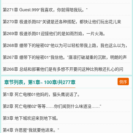
第271章 Guest.999“我喜欢，你就得陪我玩。”
第270章 极速杀戮02“关键是还各种搭配，都快让他们玩出花儿来
了！”
第269章 极速杀戮01迎接他们的是如雨烈焰，一片火海。
第268章 绷带下的秘密02“他以为可以轻松带我上路，我也这么以为，
可最终他死了，我活了。”
第267章 绷带下的秘密01“我信他。”唐凛打破凝重的沉默，明朗的声
音就像此刻外面的日光。
第266章 总结和部署他们是有多想不开要问这种比狗粮还扎心的问
题！
章节列表，第1章~ 100章/共277章
倒序
第1章 死亡电梯01他妈的，猫头鹰说话了。
第2章 死亡电梯02“等等……你们闻到什么味道没……”
第3章 地下城欢迎来到地下城。
第4章 许愿屋“我就要他进来。”