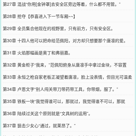
第27章 混战“你用[金钟罩]去安全区旁边等着，什么都不用管。”
第28章 抢夺【恭喜进入下一节车厢~~】
第29章 全员集合他现在的视野里，只有前方，只有安全区。
第30章 十四人他可以把命给范佩阳，对方却只想要那个唐凛的爱。
第31章 火焰那幅画是奥丁和弗丽嘉。
第32章 黄金柜子“我来，”范佩阳俯身从唐凛手中拿过金块，不容置
疑，“你退后。”
第33章 永恒之枪自家老板正凝望着唐凛，脸上没表情，但目光可温柔
可骄傲了。
第34章 卢恩文字“别人闯关带刀带药带工具，你带烟，服了。”
第35章 铁板一块“我觉得谁可以，那就过，我觉得谁不可以，那就
死。”
第36章 陆续过关这个原则就是“文具树的运用”。
第37章 狙击少女心“通过，就莱昂了。”