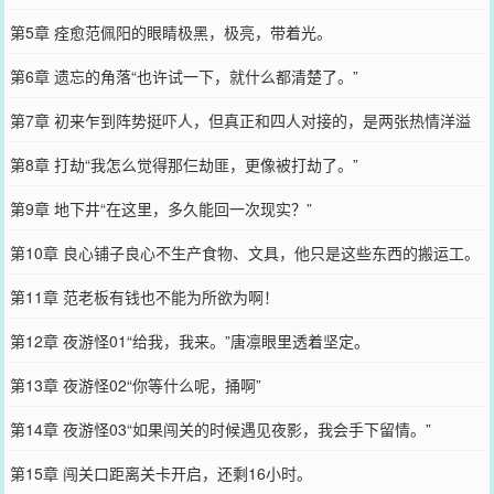
第5章 痊愈范佩阳的眼睛极黑，极亮，带着光。
第6章 遗忘的角落“也许试一下，就什么都清楚了。”
第7章 初来乍到阵势挺吓人，但真正和四人对接的，是两张热情洋溢
的脸。
第8章 打劫“我怎么觉得那仨劫匪，更像被打劫了。”
第9章 地下井“在这里，多久能回一次现实？”
第10章 良心铺子良心不生产食物、文具，他只是这些东西的搬运工。
第11章 范老板有钱也不能为所欲为啊！
第12章 夜游怪01“给我，我来。”唐凛眼里透着坚定。
第13章 夜游怪02“你等什么呢，捅啊”
第14章 夜游怪03“如果闯关的时候遇见夜影，我会手下留情。”
第15章 闯关口距离关卡开启，还剩16小时。