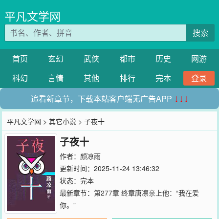
平凡文学网
搜索
首页
玄幻
武侠
都市
历史
网游
科幻
言情
其他
排行
完本
登录
追看新章节，下载本站客户端无广告APP
↓↓↓
平凡文学网
>
其它小说
> 子夜十
子夜十
作者：
颜凉雨
更新时间：2025-11-24 13:46:32
状态：完本
最新章节：
第277章 终章唐凛亲上他：“我在爱
你。”