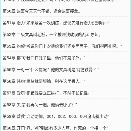
第50章 故事今天天气不错，适合故事接龙。
第51章 潜力“如果是第一次训练，建议先进行潜力识别哟~~”
第52章 二级文具树老板，一个被赚钱耽误的战斗导师。
第53章 约架“听说你们上次很给我们还乡团面子，我们得回礼啊。”
第54章 郁飞“我们在笼子里，他们在笼子外。”
第55章 一对一“什么情况？他的文具树是‘钢筋铁骨’？”
第56章 赌约“愿赌就要服输，别在这里丢人。”
第57章 受罚“犯错就要立正挨打，不然不长记性。”
第58章 失踪“我再问一遍，他俩去哪了？”
第59章 营救“启动防御，001、002、003、004追击艇出动”
第60章 开门“靠，VIP到底有多少人啊，作死的一个接一个”