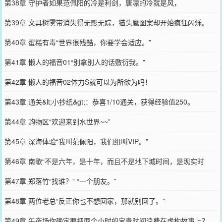
第38章 守护者如果范佩阳的冷是利剑，唐凛的冷就是风，
第39章 文具树雾带消失得无影无踪，猫头鹰图案却开始疯狂闪烁。
第40章 蛋糕有毒“世界很残酷，你要学会适应。”
第41章 懒人的福音01“别拿别人的话敷衍我。”
第42章 懒人的福音02体力S就可以为所欲为吗！
第43章 通关&lt;小抄纸&gt;：恭喜1/10通关，获得经验值250。
第44章 购物区“欢迎来到水世界~~”
第45章 深海体验“我叫范佩阳，我们组叫VIP。”
第46章 南歌“不是六年，是十年，而且不是地下城时间，是现实时
间。”
第47章 郑落竹“找谁？” “一个朋友。”
第48章 两位老总“反正你也不想回家，那就别回了。”
第49章 午夜场你确定要把两个小时的宝贵时间浪费在虚构故事上？