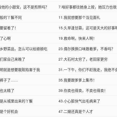
许看他的小甜宝，这不是煎熬吗？
7.啥好事都往她身上按，她压力也
一般的丫鬟不同
11.我就想要那个当见面礼
必要留着了！
15.久旱逢甘霖，这可是天大的好事
碎了心啊
19.救命啊，快来人啊！
这种乡野菜品，怎么可以给娘娘吃
23.偶尔换换口味跟着爹，不香吗？
你们家自己来晚了
27.大石村太穷了，老田家更穷
她分明就是想要栽赃陷害于我
31.一下午，你们不赶我走，我绝不
尿裤子了……
35.我要跟爹爹上集市！
女也太精了
39.你卖也得卖，不卖也得卖！
不愧是从城里出来的丫鬟
43.小心脏快气出毛病来了
可是个好机会
47.二嫂还真是个人才