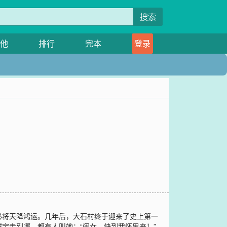
搜索
他
排行
完本
登录
，必将天降鸿运。几年后，大石村终于迎来了史上第一
宝走到哪，都有人叫她：“闺女，快到我怀里来！”