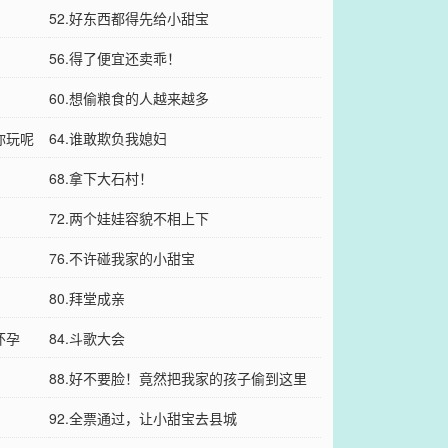
！
52.好东西都得先给小甜宝
56.得了便宜还卖乖！
60.想偷粮食的人越来越多
你玩呢
64.谁敢欺负我媳妇
68.拿下大石村！
72.两个娃娃容貌不相上下
76.不许碰我家的小甜宝
80.拜堂成亲
怀孕
84.斗歌大会
88.好不要脸！竟然把我家的孩子偷到这里
92.全票通过，让小甜宝去县城