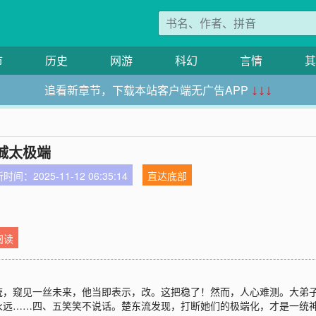
市
历史
网游
科幻
言情
其
追看新章节，下载本站客户端无广告APP
↓↓↓
诚太极端
时间：2025-11-12 06:35:14
直达底部
阅读
统，窥见一丝未来，他当即表示，改。这把稳了！然而，人心难测。大弟
远……四、五笑笑不说话。楚东流发现，打断她们的极端化，才是一统神