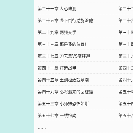
第二十一章 人心难测
第二十
第二十五章 陛下倒行逆施淦他！
第二十
第二十九章 两强交手
第三十
第三十三章 那是我的位置！
第三十
第三十七章 刀无忌VS魔释迦
第三十
第四十一章 打造战甲
第四十
第四十五章 土到极致就是潮
第四十
第四十九章 必将迎来的回旋镖
第五十
第五十三章 小师妹恐怖如斯
第五十
第五十七章 一缕神韵
第五十
……