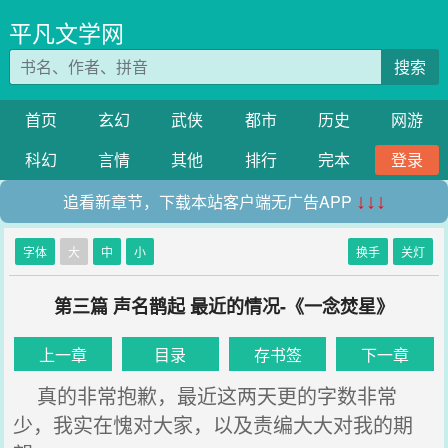
平凡文学网
搜索
首页
玄幻
武侠
都市
历史
网游
科幻
言情
其他
排行
完本
登录
追看新章节，下载本站客户端无广告APP
↓↓↓
字体
大
中
小
换手
关灯
第三篇 声名鹊起 最近的情况-《一念焚星》
上一章
目录
存书签
下一章
真的非常抱歉，最近这两天更的字数非常
少，我实在愧对大家，以及责编大大对我的期