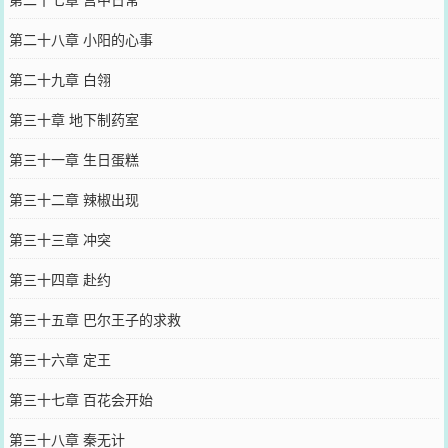
第二十八章 小阳的心事
第二十九章 白翎
第三十章 地下制药室
第三十一章 生日蛋糕
第三十二章 辣椒出现
第三十三章 冲突
第三十四章 赴约
第三十五章 巴尔王子的求救
第三十六章 定王
第三十七章 百花会开始
第三十八章 秦无计