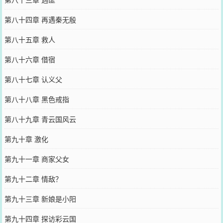
第八十四章 再遇秦无殷
第八十五章 救人
第八十六章 借宿
第八十七章 认义父
第八十八章 黑色戒指
第八十九章 青云国风云
第九十章 激化
第九十一章 商家父女
第九十二章 情敌？
第九十三章 新娘是小阳
第九十四章 探访彩云国