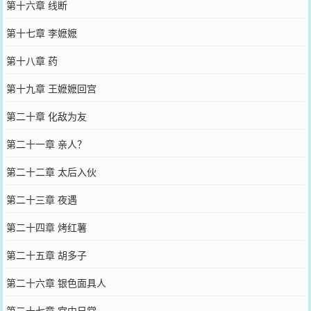
第十六章 线断
第十七章 李嬷嬷
第十八章 药
第十九章 王嬷嬷回宫
第二十章 化敌为友
第二十一章 亲人？
第二十二章 太后入伙
第二十三章 夜遇
第二十四章 烤红薯
第二十五章 胡多子
第二十六章 银色面具人
第二十七章 宫中日常