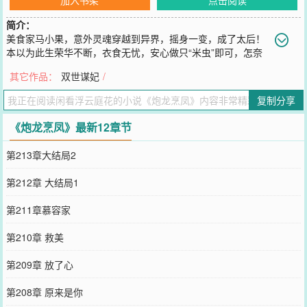
简介：
美食家马小果，意外灵魂穿越到异界，摇身一变，成了太后！
本以为此生荣华不断，衣食无忧，安心做只“米虫”即可，怎奈
造化弄人，此身前主非良善之人，待到旧事破尘而出，真相大白那
其它作品：
双世谋妃
/
日，小果再无颜立足宫中！好在，她天性乐观豁达，果断决意舍弃富
贵，浪迹天涯做回自由人！天涯无涯，变幻莫测，缘来缘去，让人始
复制分享
料不及！江湖有险，亦有美食！
您要是觉得《
炮龙烹凤
》还不错的话请不要忘记向您QQ群和微博微信
《炮龙烹凤》最新12章节
里的朋友推荐哦！
第213章大结局2
第212章 大结局1
第211章慕容家
第210章 救美
第209章 放了心
第208章 原来是你