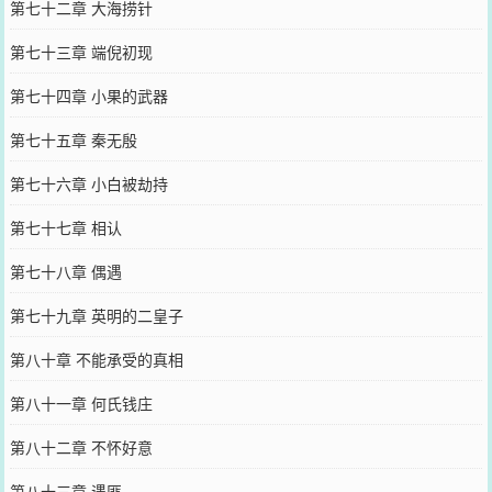
第七十二章 大海捞针
第七十三章 端倪初现
第七十四章 小果的武器
第七十五章 秦无殷
第七十六章 小白被劫持
第七十七章 相认
第七十八章 偶遇
第七十九章 英明的二皇子
第八十章 不能承受的真相
第八十一章 何氏钱庄
第八十二章 不怀好意
第八十三章 遇匪