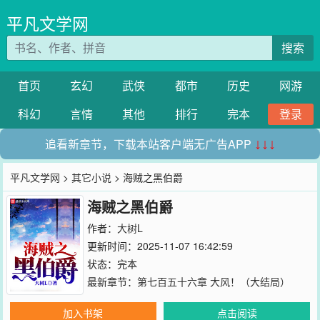
平凡文学网
搜索
首页
玄幻
武侠
都市
历史
网游
科幻
言情
其他
排行
完本
登录
追看新章节，下载本站客户端无广告APP
↓↓↓
平凡文学网
>
其它小说
> 海贼之黑伯爵
海贼之黑伯爵
作者：
大树L
更新时间：2025-11-07 16:42:59
状态：完本
最新章节：
第七百五十六章 大风！（大结局）
加入书架
点击阅读