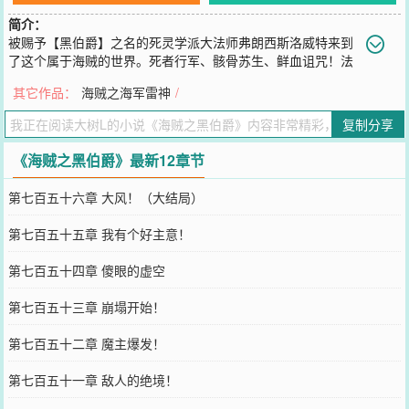
简介：
被赐予【黑伯爵】之名的死灵学派大法师弗朗西斯洛威特来到
了这个属于海贼的世界。死者行军、骸骨苏生、鲜血诅咒！法
师界的法术又会在这个世界引起怎样风波？但首先有一个前提。看了
其它作品：
海贼之海军雷神
/
眼自己不断渗血的手臂，洛威特冷静思考：得想个法子活下来再说！
这是一个死灵法师在大海搅风搅雨的故事。
复制分享
您要是觉得《
海贼之黑伯爵
》还不错的话请不要忘记向您QQ群和微博
微信里的朋友推荐哦！
《海贼之黑伯爵》最新12章节
第七百五十六章 大风！（大结局）
第七百五十五章 我有个好主意！
第七百五十四章 傻眼的虚空
第七百五十三章 崩塌开始！
第七百五十二章 魔主爆发！
第七百五十一章 敌人的绝境！